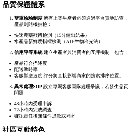
品質保證體系
雙重檢驗制度
所有上架生產者必須通過平台實地訪查，
產品則隨機抽檢：
快速農藥殘留檢測（15分鐘出結果）
水產品新鮮度指標檢測（ATP生物冷光法）
信用評等系統
建立生產者與消費者的互評機制，包含：
產品符合描述度
配送準時率
客服響應速度 評分將直接影響商家的搜索排序位置。
異常處理SOP
設立專屬客服團隊處理爭議，若發生品質
問題：
48小時內受理申訴
72小時內完成調查
確認責任後無條件退款或補寄
社區互動特色