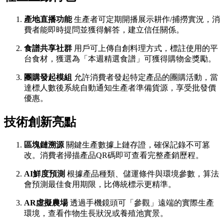
產地直播功能
生產者可定期開播展示耕作/捕撈實況，消
費者能即時提問並獲得解答，建立信任關係。
食譜共享社群
用戶可上傳自創料理方式，標註使用的平
台食材，獲選為「本週精選食譜」可獲得購物金獎勵。
團購發起模組
允許消費者發起特定產品的團購活動，當
達標人數後系統自動通知生產者準備貨源，享受批發價
優惠。
技術創新亮點
區塊鏈溯源
關鍵生產數據上鏈存證，確保記錄不可篡
改。消費者掃描產品QR碼即可查看完整產銷歷程。
AI鮮度預測
根據產品種類、儲運條件與環境參數，算法
會預測最佳食用期限，比傳統標示更精準。
AR虛擬農場
透過手機鏡頭可「參觀」遠端的實際生產
環境，查看作物生長狀況或養殖池實景。