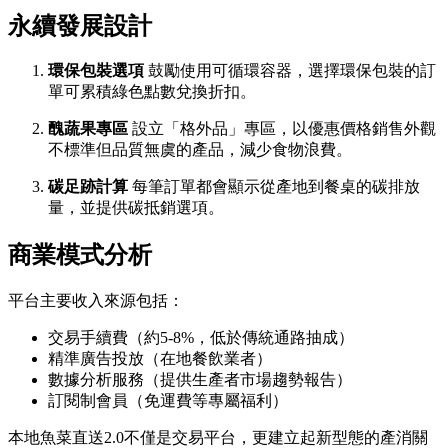
永續發展設計
環保包裝選項
鼓勵使用可循環容器，選擇環保包裝的訂
單可累積綠色點數兌換折扣。
醜蔬果專區
設立「格外品」專區，以優惠價格銷售外觀
不標準但品質無虞的產品，減少食物浪費。
碳足跡計算
每筆訂單都會顯示從產地到餐桌的碳排放
量，並提供碳抵銷選項。
商業模式分析
平台主要收入來源包括：
交易手續費（約5-8%，低於傳統通路抽成）
精準廣告投放（在地餐飲業者）
數據分析服務（提供生產者市場趨勢報告）
訂閱制會員（免運費等專屬福利）
本地魚菜直送2.0不僅是交易平台，更建立起新型態的產消關