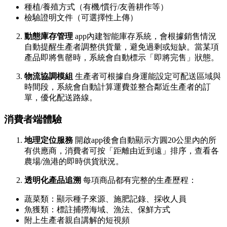
種植/養殖方式（有機/慣行/友善耕作等）
檢驗證明文件（可選擇性上傳）
動態庫存管理
app內建智能庫存系統，會根據銷售情況
自動提醒生產者調整供貨量，避免過剩或短缺。當某項
產品即將售罄時，系統會自動標示「即將完售」狀態。
物流協調模組
生產者可根據自身運能設定可配送區域與
時間段，系統會自動計算運費並整合鄰近生產者的訂
單，優化配送路線。
消費者端體驗
地理定位服務
開啟app後會自動顯示方圓20公里內的所
有供應商，消費者可按「距離由近到遠」排序，查看各
農場/漁港的即時供貨狀況。
透明化產品追溯
每項商品都有完整的生產歷程：
蔬菜類：顯示種子來源、施肥記錄、採收人員
魚獲類：標註捕撈海域、漁法、保鮮方式
附上生產者親自講解的短視頻