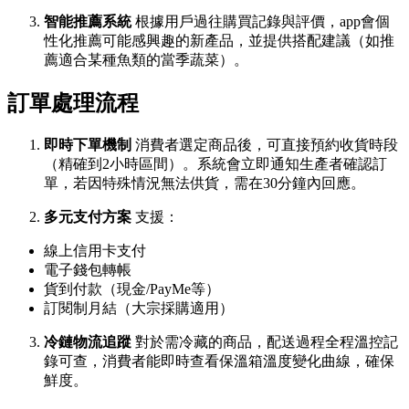
智能推薦系統
根據用戶過往購買記錄與評價，app會個
性化推薦可能感興趣的新產品，並提供搭配建議（如推
薦適合某種魚類的當季蔬菜）。
訂單處理流程
即時下單機制
消費者選定商品後，可直接預約收貨時段
（精確到2小時區間）。系統會立即通知生產者確認訂
單，若因特殊情況無法供貨，需在30分鐘內回應。
多元支付方案
支援：
線上信用卡支付
電子錢包轉帳
貨到付款（現金/PayMe等）
訂閱制月結（大宗採購適用）
冷鏈物流追蹤
對於需冷藏的商品，配送過程全程溫控記
錄可查，消費者能即時查看保溫箱溫度變化曲線，確保
鮮度。