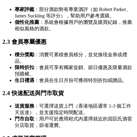
專家評鑑
：部分酒款附有專業酒評（如 Robert Parker、
James Suckling 等評分），幫助用戶參考選購。
個性化推薦
：系統會根據用戶的瀏覽及購買紀錄，推薦
相似風格的酒款。
2.3 會員專屬優惠
積分獎勵
：消費可累積會員積分，並兌換現金券或禮
品。
限時折扣
：會員可享有獨家促銷、節日優惠及限量酒款
預購權。
生日禮遇
：會員在生日月份可獲得特別折扣或贈品。
2.4 快速配送與門市取貨
送貨服務
：可選擇送貨上門（香港地區通常 1-3 個工作
天送達），並支援指定時間配送。
門市自取
：用戶可於應用程式內選擇就近的屈臣氏酒窖
分店取貨，節省運費。