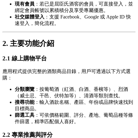
現有會員
：若已是屈臣氏酒窖的會員，可直接登入，並
綁定會員帳號以累積積分及享受專屬優惠。
社交媒體登入
：支援 Facebook、Google 或 Apple ID 快
速登入，簡化流程。
2. 主要功能介紹
2.1 線上購物平台
應用程式提供完整的酒類商品目錄，用戶可透過以下方式選
購：
分類瀏覽
：按葡萄酒（紅酒、白酒、香檳等）、烈酒
（威士忌、干邑、伏特加等）、清酒等類別查找。
搜尋功能
：輸入酒款名稱、產區、年份或品牌快速找到
目標商品。
篩選工具
：可依價格範圍、評分、產地、葡萄品種等條
件篩選，精準匹配個人喜好。
2.2 專業推薦與評分