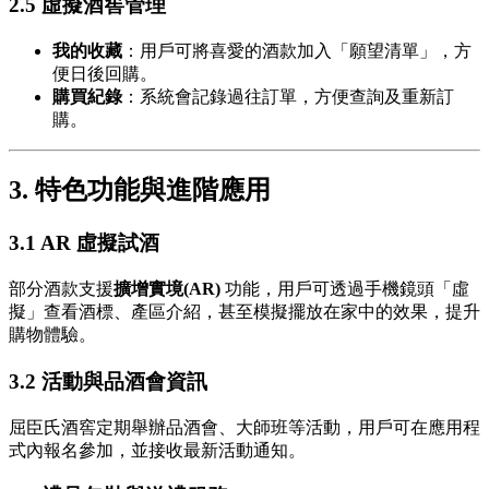
2.5 虛擬酒窖管理
我的收藏
：用戶可將喜愛的酒款加入「願望清單」，方
便日後回購。
購買紀錄
：系統會記錄過往訂單，方便查詢及重新訂
購。
3. 特色功能與進階應用
3.1 AR 虛擬試酒
部分酒款支援
擴增實境(AR)
功能，用戶可透過手機鏡頭「虛
擬」查看酒標、產區介紹，甚至模擬擺放在家中的效果，提升
購物體驗。
3.2 活動與品酒會資訊
屈臣氏酒窖定期舉辦品酒會、大師班等活動，用戶可在應用程
式內報名參加，並接收最新活動通知。