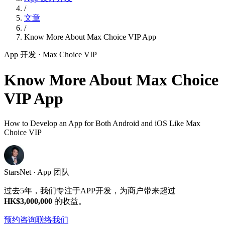
/
文章
/
Know More About Max Choice VIP App
App 开发
· Max Choice VIP
Know More About Max Choice
VIP App
How to Develop an App for Both Android and iOS Like Max
Choice VIP
StarsNet · App 团队
过去5年，我们专注于APP开发，为商户带来超过
HK$3,000,000
的收益。
预约咨询
联络我们