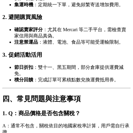
集運時機
：定期統一下單，避免頻繁寄送增加費用。
2.
避開購買風險
確認賣家評分
：尤其在 Mercari 等二手平台，需檢查賣
家信用與商品真偽。
注意禁運品
：液體、電池、食品等可能受運輸限制。
3.
促銷活動活用
節日折扣
：雙十一、黑五期間，部分倉庫提供運費減
免。
積分回饋
：完成訂單可累積點數兌換運費抵用券。
四、常見問題與注意事項
1.
Q：商品價格是否包含關稅？
A：通常不包含，關稅依目的地國家稅率計算，用戶需自行承
擔。