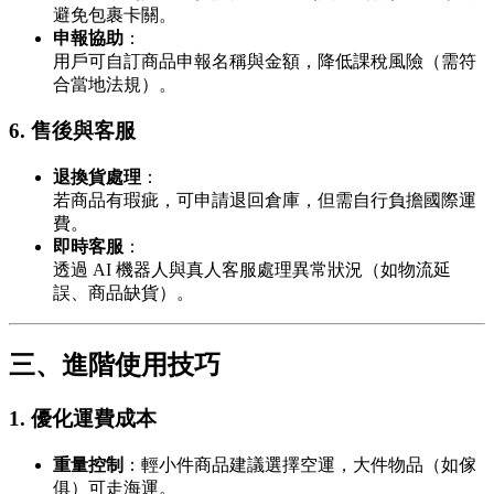
避免包裹卡關。
申報協助
：
用戶可自訂商品申報名稱與金額，降低課稅風險（需符
合當地法規）。
6.
售後與客服
退換貨處理
：
若商品有瑕疵，可申請退回倉庫，但需自行負擔國際運
費。
即時客服
：
透過 AI 機器人與真人客服處理異常狀況（如物流延
誤、商品缺貨）。
三、進階使用技巧
1.
優化運費成本
重量控制
：輕小件商品建議選擇空運，大件物品（如傢
俱）可走海運。