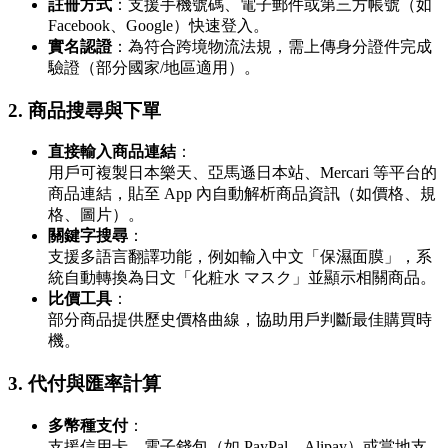
註冊方式
：支援手機號碼、電子郵件或第三方帳號（如
Facebook、Google）快速登入。
實名認證
：為符合跨境物流法規，需上傳身分證件完成
驗證（部分國家/地區適用）。
2.
商品搜尋與下單
直接輸入商品連結
：
用戶可複製日本樂天、亞馬遜日本站、Mercari 等平台的
商品連結，貼至 App 內自動解析商品資訊（如價格、規
格、圖片）。
關鍵字搜尋
：
支援多語言翻譯功能，例如輸入中文「保濕面膜」，系
統自動轉換為日文「化粧水 マスク」並顯示相關商品。
比價工具
：
部分商品提供歷史價格曲線，協助用戶判斷最佳購買時
機。
3.
代付與匯率計算
多幣種支付
：
支援信用卡、電子錢包（如 PayPal、Alipay）或當地支