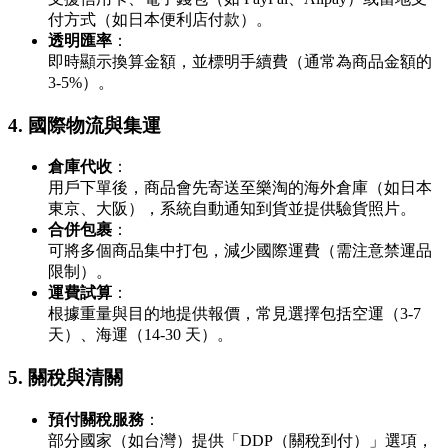
付方式（如日本便利店付款）。
透明匯率
：
即時顯示換算金額，並標明手續費（通常為商品金額的
3-5%）。
4.
國際物流與集運
倉庫代收
：
用戶下單後，商品會先寄送至樂淘的海外倉庫（如日本
東京、大阪），系統自動通知到貨並提供驗貨照片。
合併包裹
：
可將多個商品集中打包，減少國際運費（需注意禁運品
限制）。
運費試算
：
根據重量與目的地提供報價，常見選擇包括空運（3-7
天）、海運（14-30 天）。
5.
關稅與清關
預付關稅服務
：
部分國家（如台灣）提供「DDP（關稅到付）」選項，