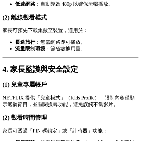
低速網路
：自動降為 480p 以確保流暢播放。
(2) 離線觀看模式
家長可預先下載集數至裝置，適用於：
長途旅行
：無需網路即可播放。
流量限制環境
：節省數據用量。
4. 家長監護與安全設定
(1) 兒童專屬帳戶
NETFLIX 提供「兒童模式」（Kids Profile），限制內容僅顯
示適齡節目，並關閉搜尋功能，避免誤觸不當影片。
(2) 觀看時間管理
家長可透過「PIN 碼鎖定」或「計時器」功能：