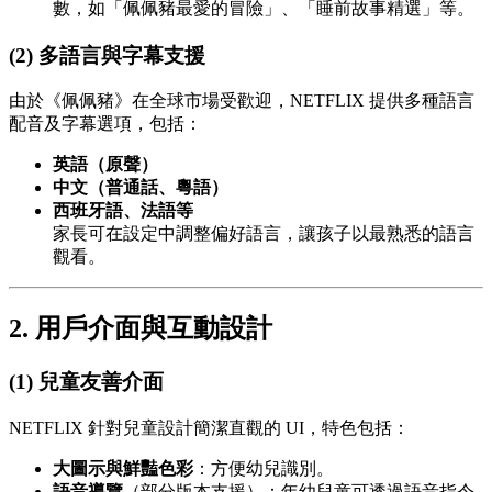
數，如「佩佩豬最愛的冒險」、「睡前故事精選」等。
(2) 多語言與字幕支援
由於《佩佩豬》在全球市場受歡迎，NETFLIX 提供多種語言
配音及字幕選項，包括：
英語（原聲）
中文（普通話、粵語）
西班牙語、法語等
家長可在設定中調整偏好語言，讓孩子以最熟悉的語言
觀看。
2. 用戶介面與互動設計
(1) 兒童友善介面
NETFLIX 針對兒童設計簡潔直觀的 UI，特色包括：
大圖示與鮮豔色彩
：方便幼兒識別。
語音導覽
（部分版本支援）：年幼兒童可透過語音指令