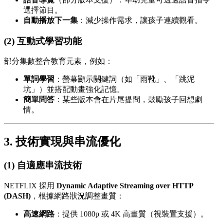
選擇節目。
自動播放下一集
：減少操作需求，讓孩子連續觀看。
(2) 互動式學習功能
部分集數整合教育元素，例如：
單詞學習
：螢幕顯示關鍵詞（如「雨靴」、「跳泥
坑」）並搭配動畫強化記憶。
簡單問答
：某些版本會在片尾提問，鼓勵孩子回想劇
情。
3. 技術實現與串流優化
(1) 自適應串流技術
NETFLIX 採用
Dynamic Adaptive Streaming over HTTP
(DASH)
，根據網路狀況調整畫質：
高速網路
：提供 1080p 或 4K 高畫質（視裝置支援）。