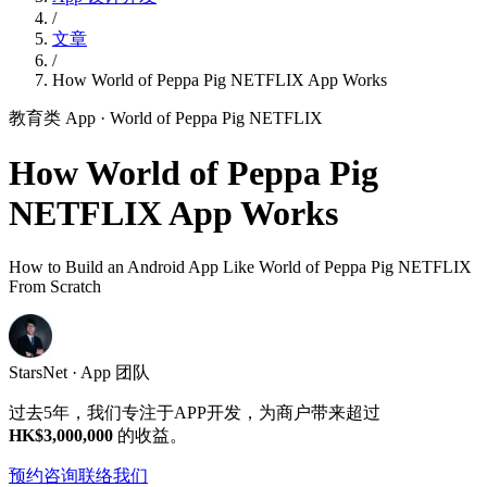
/
文章
/
How World of Peppa Pig NETFLIX App Works
教育类 App
· World of Peppa Pig NETFLIX
How World of Peppa Pig
NETFLIX App Works
How to Build an Android App Like World of Peppa Pig NETFLIX
From Scratch
StarsNet · App 团队
过去5年，我们专注于APP开发，为商户带来超过
HK$3,000,000
的收益。
预约咨询
联络我们