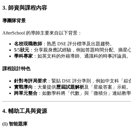
3. 師資與課程內容
導團隊背景
AfterSchool 的導師主要來自以下背景：
名校現職教師
：熟悉 DSE 評分標準及出題趨勢。
5
/5
狀元
：分享親身應試經驗，例如答題時間分配、摘星
學科專家
：如英文科的外籍導師、通識科的時事評論員。
課程設計特色
針對考評局要求
：緊貼 DSE 評分準則，例如中文科「
實戰導向
：大量提供
歷屆試題解析
及「星級答案」示範。
跨單元整合
：如數學科將「代數」與「微積分」連結教學
4. 輔助工具與資源
(1) 智能題庫