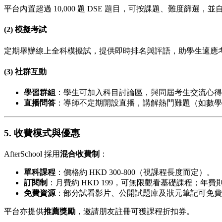
平台內置超過 10,000 題 DSE 題目，可按課題、難度篩選，並
(2) 模擬考試
定期舉辦線上全科模擬試，提供即時排名與評語，助學生適應
(3) 社群互動
學習群組
：學生可加入科目討論區，與同屆考生交流心得
直播問答
：導師不定期開設直播，講解熱門難題（如數學卷
5. 收費模式與優惠
AfterSchool 採用
混合收費制
：
單科課程
：價格約 HKD 300-800（視課程長度而定）。
訂閱制
：月費約 HKD 199，可無限觀看基礎課程；年費則
免費資源
：部分試看影片、公開試題庫及狀元筆記可免費
平台亦提供
推薦獎勵
，邀請朋友註冊可獲課程折扣券。