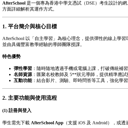
AfterSchool
是一個專為香港中學文憑試（DSE）考生設計的
方面詳細解析其運作方式。
1. 平台簡介與核心目標
AfterSchool 以「自主學習」為核心理念，提供彈性的線
並由具備豐富教學經驗的導師團隊授課。
特色優勢
彈性學習
：隨時隨地透過手機或電腦上課，打破傳統補習
名師資源
：匯聚名校教師及 5**狀元導師，提供精準應
互動功能
：結合影片、測驗、即時問答等工具，強化學習
2. 主要功能與使用流程
(1) 註冊與登入
學生需先下載
AfterSchool App
（支援 iOS 及 Andro