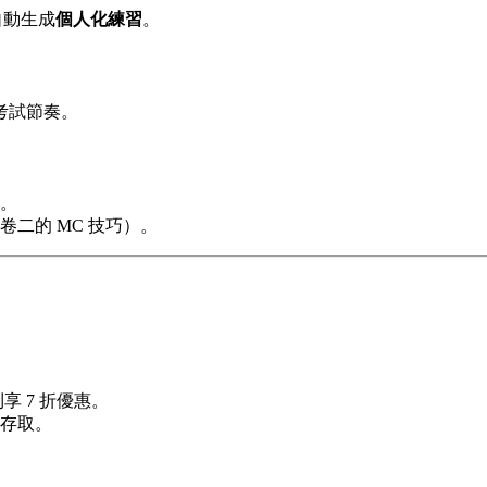
自動生成
個人化練習
。
考試節奏。
。
二的 MC 技巧）。
享 7 折優惠。
存取。