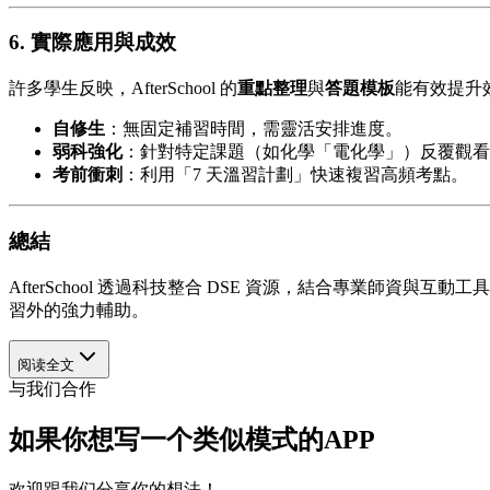
6. 實際應用與成效
許多學生反映，AfterSchool 的
重點整理
與
答題模板
能有效提升
自修生
：無固定補習時間，需靈活安排進度。
弱科強化
：針對特定課題（如化學「電化學」）反覆觀看
考前衝刺
：利用「7 天溫習計劃」快速複習高頻考點。
總結
AfterSchool 透過科技整合 DSE 資源，結合專業師資與互動
習外的強力輔助。
阅读全文
与我们合作
如果你想写一个类似模式的APP
欢迎跟我们分享你的想法！