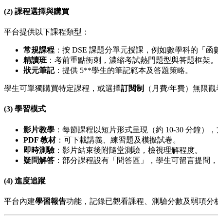
(2) 課程選擇與購買
平台提供以下課程類型：
常規課程
：按 DSE 課題分單元授課，例如數學科的「函數圖像」
精讀班
：考前重點衝刺，濃縮考試熱門題型與答題框架。
狀元筆記
：提供 5**學生的筆記範本及答題策略。
學生可單獨購買特定課程，或選擇
訂閱制
（月費/年費）無限
(3) 學習模式
影片教學
：每節課程以短片形式呈現（約 10-30 分鐘）
PDF 教材
：可下載講義、練習題及模擬試卷。
即時測驗
：影片結束後附隨堂測驗，檢視理解程度。
疑問解答
：部分課程設有「問答區」，學生可留言提問，導
(4) 進度追蹤
平台內建
學習報告
功能，記錄已觀看課程、測驗分數及弱項分