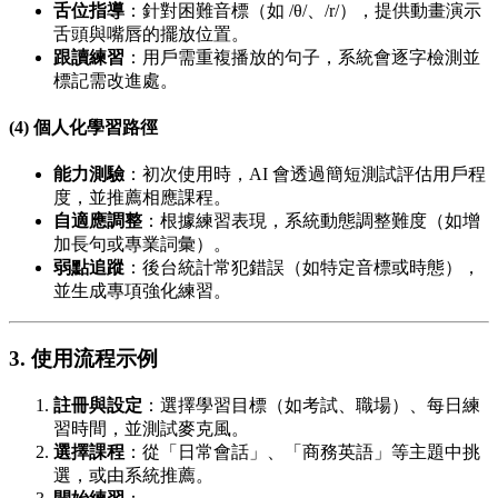
舌位指導
：針對困難音標（如 /θ/、/r/），提供動畫演示
舌頭與嘴唇的擺放位置。
跟讀練習
：用戶需重複播放的句子，系統會逐字檢測並
標記需改進處。
(4) 個人化學習路徑
能力測驗
：初次使用時，AI 會透過簡短測試評估用戶程
度，並推薦相應課程。
自適應調整
：根據練習表現，系統動態調整難度（如增
加長句或專業詞彙）。
弱點追蹤
：後台統計常犯錯誤（如特定音標或時態），
並生成專項強化練習。
3. 使用流程示例
註冊與設定
：選擇學習目標（如考試、職場）、每日練
習時間，並測試麥克風。
選擇課程
：從「日常會話」、「商務英語」等主題中挑
選，或由系統推薦。