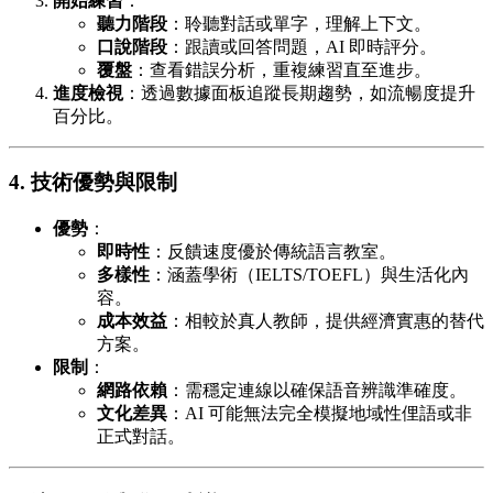
開始練習
：
聽力階段
：聆聽對話或單字，理解上下文。
口說階段
：跟讀或回答問題，AI 即時評分。
覆盤
：查看錯誤分析，重複練習直至進步。
進度檢視
：透過數據面板追蹤長期趨勢，如流暢度提升
百分比。
4. 技術優勢與限制
優勢
：
即時性
：反饋速度優於傳統語言教室。
多樣性
：涵蓋學術（IELTS/TOEFL）與生活化內
容。
成本效益
：相較於真人教師，提供經濟實惠的替代
方案。
限制
：
網路依賴
：需穩定連線以確保語音辨識準確度。
文化差異
：AI 可能無法完全模擬地域性俚語或非
正式對話。