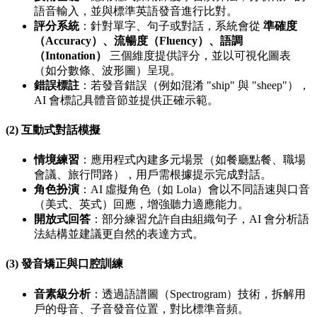
語音輸入，並與標準英語發音進行比對。
評分系統
：針對單字、句子或對話，系統會從
準確度
（Accuracy）、流暢度（Fluency）、語調
（Intonation）
三個維度提供評分，並以可視化圖表
（如分數條、波形圖）呈現。
錯誤標註
：若發音錯誤（例如混淆 "ship" 與 "sheep"），
AI 會標記具體音節並提供正確示範。
(2) 互動式對話模擬
情境練習
：應用程式內建多元場景（如餐廳點餐、職場
會議、旅行問路），用戶需根據提示完成對話。
角色扮演
：AI 虛擬角色（如 Lola）會以不同語速與口音
（美式、英式）回應，增強聽力適應能力。
開放式回答
：部分練習允許自由組織句子，AI 會分析語
法結構並建議更自然的表達方式。
(3) 發音矯正與口腔訓練
音素級分析
：透過語譜圖（Spectrogram）技術，拆解用
戶的母音、子音發音位置，對比標準音頻。