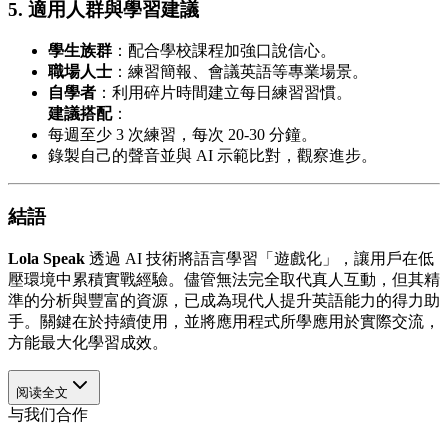
5. 適用人群與學習建議
學生族群
：配合學校課程加強口說信心。
職場人士
：練習簡報、會議英語等專業場景。
自學者
：利用碎片時間建立每日練習習慣。
建議搭配
：
每週至少 3 次練習，每次 20-30 分鐘。
錄製自己的聲音並與 AI 示範比對，觀察進步。
結語
Lola Speak
透過 AI 技術將語言學習「遊戲化」，讓用戶在低
壓環境中累積實戰經驗。儘管無法完全取代真人互動，但其精
準的分析與豐富的資源，已成為現代人提升英語能力的得力助
手。關鍵在於持續使用，並將應用程式所學應用於實際交流，
方能最大化學習成效。
阅读全文
与我们合作