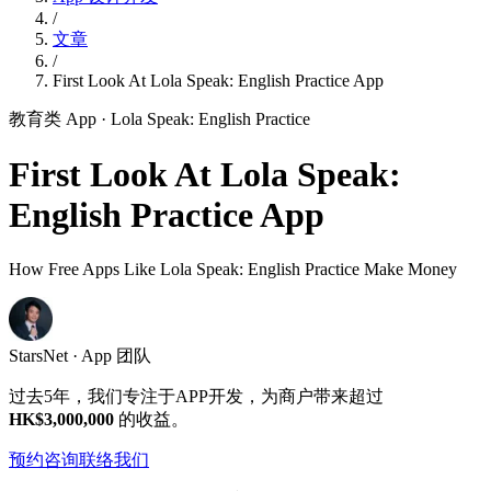
/
文章
/
First Look At Lola Speak: English Practice App
教育类 App
· Lola Speak: English Practice
First Look At Lola Speak:
English Practice App
How Free Apps Like Lola Speak: English Practice Make Money
StarsNet · App 团队
过去5年，我们专注于APP开发，为商户带来超过
HK$3,000,000
的收益。
预约咨询
联络我们