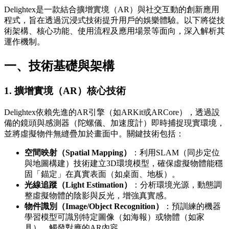
Delightex是一款結合擴增實境（AR）與社交互動的創新應用
程式，旨在透過沉浸式技術提升用戶的娛樂體驗。以下將從技
術架構、核心功能、使用流程及應用場景等面向，深入解析其
運作機制。
一、技術基礎與架構
1.
擴增實境（AR）核心技術
Delightex依賴先進的AR引擎（如ARKit或ARCore），透過設
備的鏡頭與感測器（陀螺儀、加速度計）即時捕捉現實環境，
並將虛擬物件無縫疊加於畫面中。關鍵技術包括：
空間映射（Spatial Mapping）
：利用SLAM（同步定位
與地圖構建）技術建立3D環境模型，確保虛擬物體能穩
固「錨定」在真實表面（如桌面、地板）。
光線追蹤（Light Estimation）
：分析環境光源，動態調
整虛擬物體的陰影與反光，增強真實感。
物件識別（Image/Object Recognition）
：預訓練的機器
學習模型可識別特定圖像（如海報）或物體（如家
具），觸發對應的AR內容。