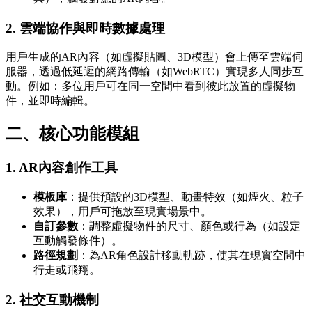
2.
雲端協作與即時數據處理
用戶生成的AR內容（如虛擬貼圖、3D模型）會上傳至雲端伺
服器，透過低延遲的網路傳輸（如WebRTC）實現多人同步互
動。例如：多位用戶可在同一空間中看到彼此放置的虛擬物
件，並即時編輯。
二、核心功能模組
1.
AR內容創作工具
模板庫
：提供預設的3D模型、動畫特效（如煙火、粒子
效果），用戶可拖放至現實場景中。
自訂參數
：調整虛擬物件的尺寸、顏色或行為（如設定
互動觸發條件）。
路徑規劃
：為AR角色設計移動軌跡，使其在現實空間中
行走或飛翔。
2.
社交互動機制