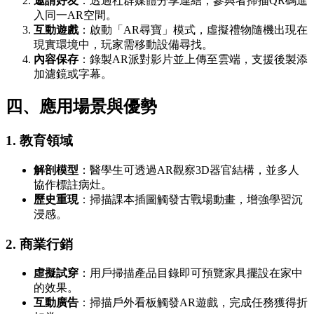
邀請好友
：透過社群媒體分享連結，參與者掃描QR碼進
入同一AR空間。
互動遊戲
：啟動「AR尋寶」模式，虛擬禮物隨機出現在
現實環境中，玩家需移動設備尋找。
內容保存
：錄製AR派對影片並上傳至雲端，支援後製添
加濾鏡或字幕。
四、應用場景與優勢
1.
教育領域
解剖模型
：醫學生可透過AR觀察3D器官結構，並多人
協作標註病灶。
歷史重現
：掃描課本插圖觸發古戰場動畫，增強學習沉
浸感。
2.
商業行銷
虛擬試穿
：用戶掃描產品目錄即可預覽家具擺設在家中
的效果。
互動廣告
：掃描戶外看板觸發AR遊戲，完成任務獲得折