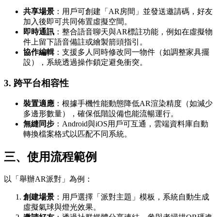
共享場景
：用戶可創建「AR房間」並發送邀請碼，好友
加入後即可共同佈置虛擬空間。
即時通訊
：整合語音聊天與AR標註功能，例如在虛擬物
件上留下語音備註或繪製箭頭指引。
協作編輯
：支援多人同時修改同一物件（如調整家具擺
設），系統透過操作鎖定避免衝突。
3.
跨平台相容性
裝置適應
：根據手機性能動態降低AR渲染精度（如減少
多邊形數量），確保低階設備也能流暢運行。
無縫同步
：Android與iOS用戶可互通，雲端資料庫自動
轉換檔案格式以匹配不同系統。
三、使用流程範例
以「舉辦AR派對」為例：
創建場景
：用戶選擇「派對主題」模板，系統自動生成
虛擬氣球與燈光效果。