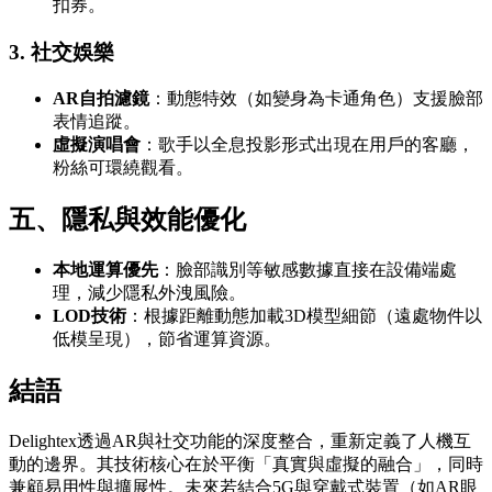
扣券。
3.
社交娛樂
AR自拍濾鏡
：動態特效（如變身為卡通角色）支援臉部
表情追蹤。
虛擬演唱會
：歌手以全息投影形式出現在用戶的客廳，
粉絲可環繞觀看。
五、隱私與效能優化
本地運算優先
：臉部識別等敏感數據直接在設備端處
理，減少隱私外洩風險。
LOD技術
：根據距離動態加載3D模型細節（遠處物件以
低模呈現），節省運算資源。
結語
Delightex透過AR與社交功能的深度整合，重新定義了人機互
動的邊界。其技術核心在於平衡「真實與虛擬的融合」，同時
兼顧易用性與擴展性。未來若結合5G與穿戴式裝置（如AR眼