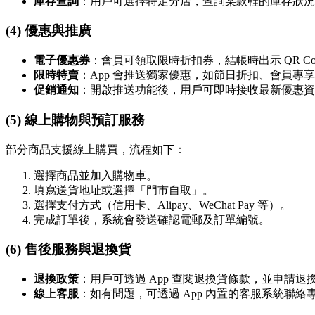
庫存查詢
：用戶可選擇特定分店，查詢某款鞋的庫存狀況
(4) 優惠與推廣
電子優惠券
：會員可領取限時折扣券，結帳時出示 QR Co
限時特賣
：App 會推送獨家優惠，如節日折扣、會員專
促銷通知
：開啟推送功能後，用戶可即時接收最新優惠資
(5) 線上購物與預訂服務
部分商品支援線上購買，流程如下：
選擇商品並加入購物車。
填寫送貨地址或選擇「門市自取」。
選擇支付方式（信用卡、Alipay、WeChat Pay 等）。
完成訂單後，系統會發送確認電郵及訂單編號。
(6) 售後服務與退換貨
退換政策
：用戶可透過 App 查閱退換貨條款，並申請退
線上客服
：如有問題，可透過 App 內置的客服系統聯絡