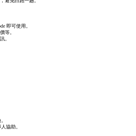
，避免白跑一趟。
de 即可使用。
享價等。
訊。
換。
專人協助。