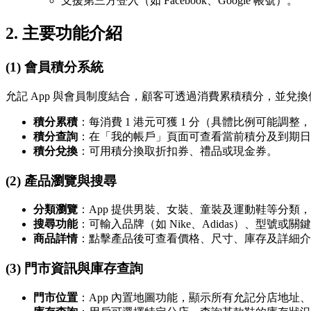
支援第三方登入（如 Facebook、Google 帳號）。
2. 主要功能介紹
(1) 會員積分系統
允記 App 與會員制度結合，顧客可透過消費累積積分，並兌換
積分累積
：每消費 1 港元可獲 1 分（具體比例可能調
積分查詢
：在「我的帳戶」頁面可查看當前積分及到期日
積分兌換
：可用積分換取折扣券、禮品或現金券。
(2) 產品瀏覽與搜尋
分類瀏覽
：App 提供男裝、女裝、童裝及運動鞋等分類
搜尋功能
：可輸入品牌（如 Nike、Adidas）、型號或
商品詳情
：點擊產品後可查看價格、尺寸、庫存及詳細介
(3) 門市資訊與庫存查詢
門市位置
：App 內置地圖功能，顯示所有允記分店地址