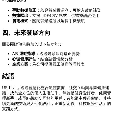
手動數據修正
：若穿戴裝置漏測，可輸入數值補登
數據匯出
：支援 PDF/CSV 格式，供醫療諮詢使用
省電模式
：關閉背景追蹤以延長手機續航
四、未來發展方向
開發團隊預告將加入以下新功能：
AR 運動指導
：透過鏡頭即時矯正姿勢
心理健康評估
：結合語音情緒分析
企業方案
：為公司提供員工健康管理報表
結語
UR Living 透過智慧化整合硬體數據、社交互動與專業健康建
議，成為全方位的個人生活助手。無論是健身愛好者、健康管
理新手，或單純想結交同好的用戶，皆能從中獲得價值。其持
續更新的技術與人性化設計，正重新定義「科技服務生活」的
實踐方式。