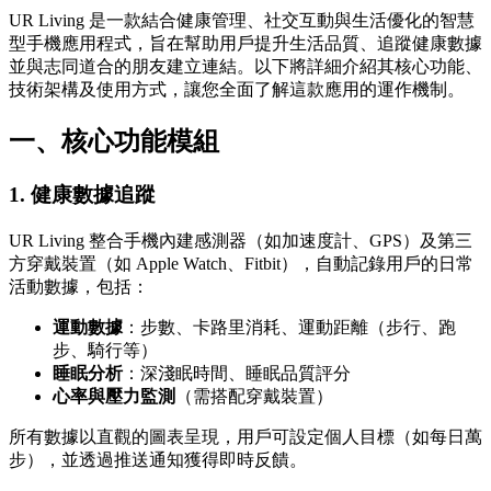
UR Living 是一款結合健康管理、社交互動與生活優化的智慧
型手機應用程式，旨在幫助用戶提升生活品質、追蹤健康數據
並與志同道合的朋友建立連結。以下將詳細介紹其核心功能、
技術架構及使用方式，讓您全面了解這款應用的運作機制。
一、核心功能模組
1.
健康數據追蹤
UR Living 整合手機內建感測器（如加速度計、GPS）及第三
方穿戴裝置（如 Apple Watch、Fitbit），自動記錄用戶的日常
活動數據，包括：
運動數據
：步數、卡路里消耗、運動距離（步行、跑
步、騎行等）
睡眠分析
：深淺眠時間、睡眠品質評分
心率與壓力監測
（需搭配穿戴裝置）
所有數據以直觀的圖表呈現，用戶可設定個人目標（如每日萬
步），並透過推送通知獲得即時反饋。