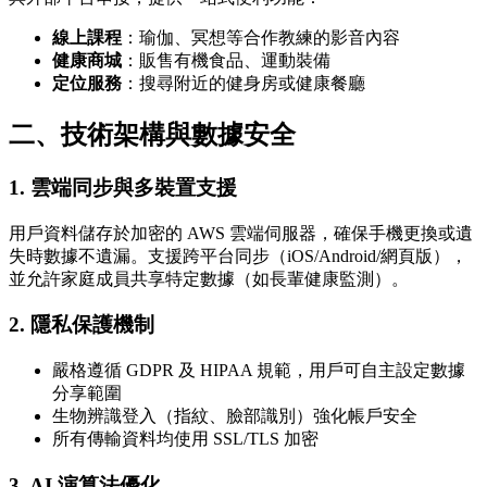
線上課程
：瑜伽、冥想等合作教練的影音內容
健康商城
：販售有機食品、運動裝備
定位服務
：搜尋附近的健身房或健康餐廳
二、技術架構與數據安全
1.
雲端同步與多裝置支援
用戶資料儲存於加密的 AWS 雲端伺服器，確保手機更換或遺
失時數據不遺漏。支援跨平台同步（iOS/Android/網頁版），
並允許家庭成員共享特定數據（如長輩健康監測）。
2.
隱私保護機制
嚴格遵循 GDPR 及 HIPAA 規範，用戶可自主設定數據
分享範圍
生物辨識登入（指紋、臉部識別）強化帳戶安全
所有傳輸資料均使用 SSL/TLS 加密
3.
AI 演算法優化