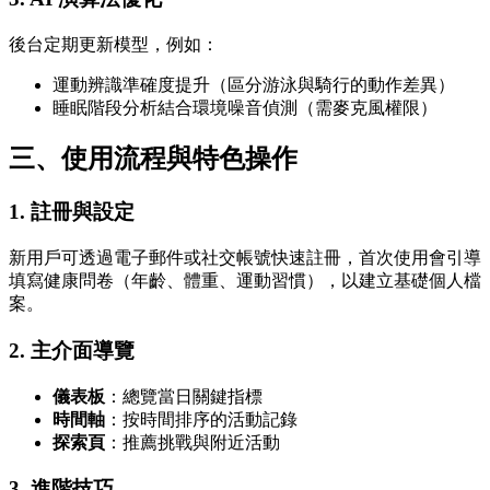
後台定期更新模型，例如：
運動辨識準確度提升（區分游泳與騎行的動作差異）
睡眠階段分析結合環境噪音偵測（需麥克風權限）
三、使用流程與特色操作
1.
註冊與設定
新用戶可透過電子郵件或社交帳號快速註冊，首次使用會引導
填寫健康問卷（年齡、體重、運動習慣），以建立基礎個人檔
案。
2.
主介面導覽
儀表板
：總覽當日關鍵指標
時間軸
：按時間排序的活動記錄
探索頁
：推薦挑戰與附近活動
3.
進階技巧