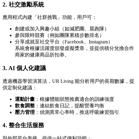
2.
社交激勵系統
應用程式內建「社群挑戰」功能，用戶可：
創建或加入興趣小組（如減肥團、晨跑隊）
參與限時競賽（例如團隊累積步數排名）
分享成就至社交平台（Facebook、Instagram）
系統會根據活躍度頒發虛擬獎章，並提供積分兌換合作
商家的健康商品折扣券。
3.
AI 個人化建議
透過機器學習演算法，UR Living 能分析用戶的長期數據，提
供定制化建議：
運動計畫
：根據體能狀態推薦適合的訓練強度
飲食調整
：連結飲食日記，提醒營養均衡
壓力管理
：偵測異常心率時，推送呼吸練習指引
4.
整合生活服務
與外部平台串接，提供一站式便利功能：