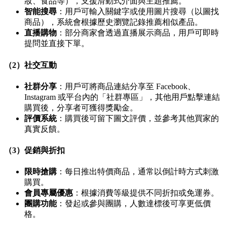
妝、食品等），支援滑動式介面與主題推薦。
智能搜尋
：用戶可輸入關鍵字或使用圖片搜尋（以圖找
商品），系統會根據歷史瀏覽記錄推薦相似產品。
直播購物
：部分商家會透過直播展示商品，用戶可即時
提問並直接下單。
（2）社交互動
社群分享
：用戶可將商品連結分享至 Facebook、
Instagram 或平台內的「社群專區」，其他用戶點擊連結
購買後，分享者可獲得獎勵金。
評價系統
：購買後可留下圖文評價，並參考其他買家的
真實反饋。
（3）促銷與折扣
限時搶購
：每日推出特價商品，通常以倒計時方式刺激
購買。
會員專屬優惠
：根據消費等級提供不同折扣或免運券。
團購功能
：發起或參與團購，人數達標後可享更低價
格。