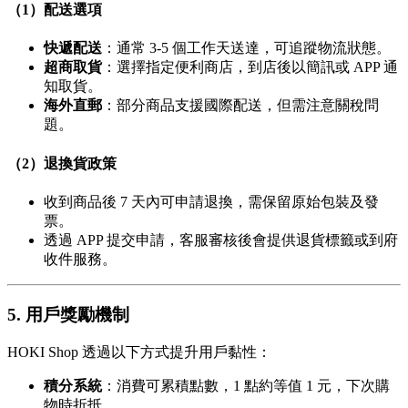
（1）配送選項
快遞配送
：通常 3-5 個工作天送達，可追蹤物流狀態。
超商取貨
：選擇指定便利商店，到店後以簡訊或 APP 通
知取貨。
海外直郵
：部分商品支援國際配送，但需注意關稅問
題。
（2）退換貨政策
收到商品後 7 天內可申請退換，需保留原始包裝及發
票。
透過 APP 提交申請，客服審核後會提供退貨標籤或到府
收件服務。
5. 用戶獎勵機制
HOKI Shop 透過以下方式提升用戶黏性：
積分系統
：消費可累積點數，1 點約等值 1 元，下次購
物時折抵。