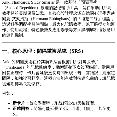
Anki Flashcards: Study Smarter 是一款基於「間隔重複」
（Spaced Repetition）原理的記憶輔助工具，旨在幫助用戶高
效學習並長期保留知識。其核心設計理念源自德國心理學家赫
爾曼·艾賓浩斯（Hermann Ebbinghaus）的「遺忘曲線」理論，
透過科學調配複習時間點，最大化記憶效率。以下將從功能運
作、使用流程、特色優勢及應用場景等方面詳細解析這款應用
的運作機制。
一、核心原理：間隔重複系統（SRS）
Anki 的關鍵技術在於其演算法會根據用戶對每張卡片
（Flashcard）的記憶熟練度，動態調整下次複習時間。當用戶
回答正確時，卡片會延後更長時間出現；若回答錯誤，則縮短
間隔，加強複習頻率。這種方法能有效對抗遺忘曲線，讓記憶
從短期轉為長期儲存。
例如：
新卡片
：首次學習時，系統預設在1天後複習。
正確回答
：間隔可能延長至3天、1週、1個月，甚至更
久。