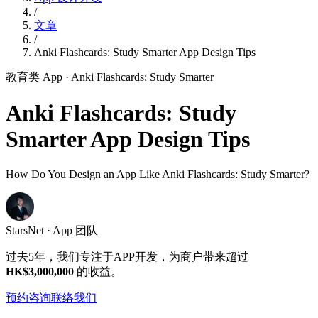
/
文章
/
Anki Flashcards: Study Smarter App Design Tips
教育类 App
· Anki Flashcards: Study Smarter
Anki Flashcards: Study
Smarter App Design Tips
How Do You Design an App Like Anki Flashcards: Study Smarter?
StarsNet · App 团队
过去5年，我们专注于APP开发，为商户带来超过
HK$3,000,000
的收益。
预约咨询
联络我们