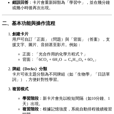
錯誤回答
：卡片會重新歸類為「學習中」，並在幾分鐘
或幾小時後再次出現。
二、基本功能與操作流程
創建卡片
用戶可自訂「正面」（問題）與「背面」（答案），支
援文字、圖片、音頻甚至影片。例如：
正面：「光合作用的化學方程式？」
背面：「6CO₂ + 6H₂O → C₆H₁₂O₆ + 6O₂」
牌組（Decks）分類
卡片可依主題分類為不同牌組（如「生物學」「日語單
詞」），方便針對性學習。
複習模式
學習階段
：新卡片會先以較短間隔（如10分鐘、1
天）出現。
複習階段
：根據記憶強度，系統自動排程後續複習