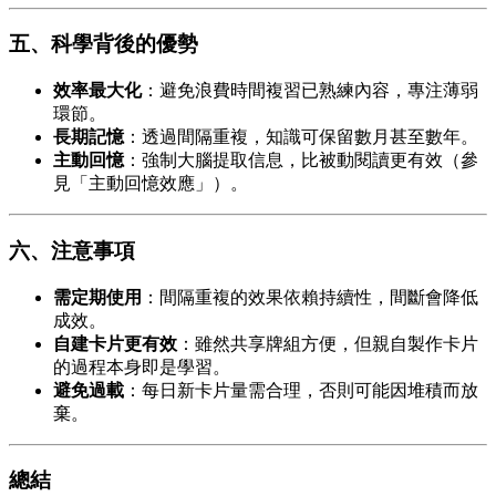
五、科學背後的優勢
效率最大化
：避免浪費時間複習已熟練內容，專注薄弱
環節。
長期記憶
：透過間隔重複，知識可保留數月甚至數年。
主動回憶
：強制大腦提取信息，比被動閱讀更有效（參
見「主動回憶效應」）。
六、注意事項
需定期使用
：間隔重複的效果依賴持續性，間斷會降低
成效。
自建卡片更有效
：雖然共享牌組方便，但親自製作卡片
的過程本身即是學習。
避免過載
：每日新卡片量需合理，否則可能因堆積而放
棄。
總結