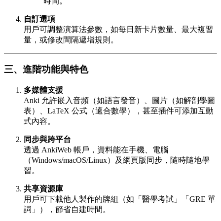
時間。
自訂選項
用戶可調整演算法參數，如每日新卡片數量、最大複習
量，或修改間隔遞增規則。
三、進階功能與特色
多媒體支援
Anki 允許嵌入音頻（如語言發音）、圖片（如解剖學圖
表）、LaTeX 公式（適合數學），甚至插件可添加互動
式內容。
同步與跨平台
透過 AnkiWeb 帳戶，資料能在手機、電腦
（Windows/macOS/Linux）及網頁版同步，隨時隨地學
習。
共享資源庫
用戶可下載他人製作的牌組（如「醫學考試」「GRE 單
詞」），節省自建時間。