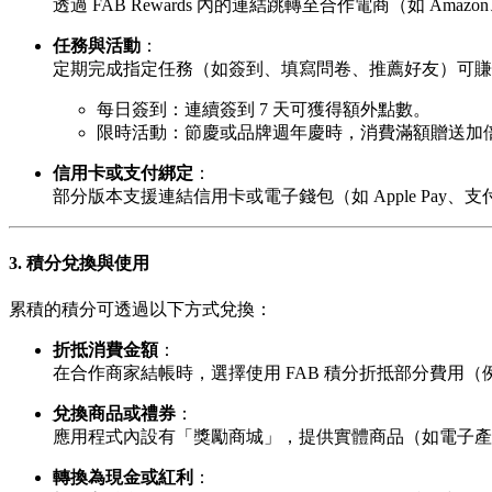
透過 FAB Rewards 內的連結跳轉至合作電商（如 A
任務與活動
：
定期完成指定任務（如簽到、填寫問卷、推薦好友）可賺
每日簽到：連續簽到 7 天可獲得額外點數。
限時活動：節慶或品牌週年慶時，消費滿額贈送加
信用卡或支付綁定
：
部分版本支援連結信用卡或電子錢包（如 Apple Pay
3. 積分兌換與使用
累積的積分可透過以下方式兌換：
折抵消費金額
：
在合作商家結帳時，選擇使用 FAB 積分折抵部分費用（例如 1
兌換商品或禮券
：
應用程式內設有「獎勵商城」，提供實體商品（如電子產品、家居
轉換為現金或紅利
：