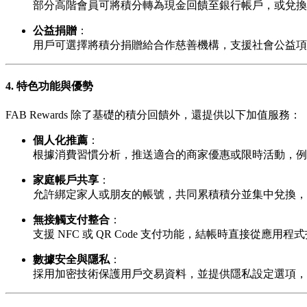
部分高階會員可將積分轉為現金回饋至銀行帳戶，或兌換
公益捐贈
：
用戶可選擇將積分捐贈給合作慈善機構，支援社會公益項
4. 特色功能與優勢
FAB Rewards 除了基礎的積分回饋外，還提供以下加值服務：
個人化推薦
：
根據消費習慣分析，推送適合的商家優惠或限時活動，例
家庭帳戶共享
：
允許綁定家人或朋友的帳號，共同累積積分並集中兌換，
無接觸支付整合
：
支援 NFC 或 QR Code 支付功能，結帳時直接從應
數據安全與隱私
：
採用加密技術保護用戶交易資料，並提供隱私設定選項，