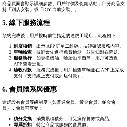
商品頁面會顯示詳細參數、用戶評價及促銷活動，部分商品支
持「到店安裝」或「DIY 自助安裝」。
5.
線下服務流程
預約完成後，用戶按時前往指定的途虎工場店，流程如下：
到店核銷
：出示 APP 訂單二維碼，技師確認服務內容。
車輛檢查
：技師會先進行免費檢測，並告知潛在問題。
服務執行
：如更換機油、輪胎動平衡等，用戶可透過
APP 查看進度。
驗收付款
：服務完成後，用戶檢查車輛並在 APP 上完成
支付（支持線上支付或到店付款）。
6.
會員體系與優惠
途虎設有會員等級制度（如普通會員、黃金會員、鉑金會
員），會員可享受：
積分兌換
：消費累積積分，可兌換保養券或商品。
專屬折扣
：特定商品或服務的會員價。