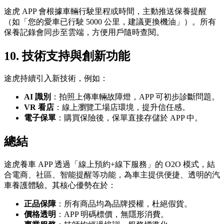
途虎 APP 會根據車輛行駛里程或時間，主動推送保養提醒
（如「您的愛車已行駛 5000 公里，建議更換機油」）。所有
保養記錄會同步至雲端，方便用戶隨時查閱。
10.
技術支持與創新功能
途虎持續引入新技術，例如：
AI 識別
：拍照上傳車輛故障燈，APP 可初步診斷問題。
VR 看店
：線上瀏覽工場店環境，提升信任感。
電子保單
：購買保險後，保單直接存儲於 APP 中。
總結
途虎養車 APP 透過「線上預約+線下服務」的 O2O 模式，結
合電商、社區、智能提醒等功能，為車主提供便捷、透明的汽
車養護體驗。其核心優勢在於：
正品保障
：所有商品均為品牌授權，杜絕假貨。
價格透明
：APP 明碼標價，無隱形消費。