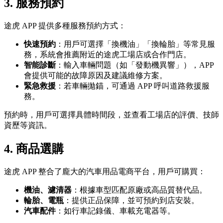
3.
服務預約
途虎 APP 提供多種服務預約方式：
快速預約
：用戶可選擇「換機油」「換輪胎」等常見服
務，系統會推薦附近的途虎工場店或合作門店。
智能診斷
：輸入車輛問題（如「發動機異響」），APP
會提供可能的故障原因及建議維修方案。
緊急救援
：若車輛拋錨，可通過 APP 呼叫道路救援服
務。
預約時，用戶可選擇具體時間段，並查看工場店的評價、技師
資歷等資訊。
4.
商品選購
途虎 APP 整合了龐大的汽車用品電商平台，用戶可購買：
機油、濾清器
：根據車型匹配原廠或高品質替代品。
輪胎、電瓶
：提供正品保障，並可預約到店安裝。
汽車配件
：如行車記錄儀、車載充電器等。