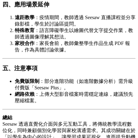
四、應用場景延伸
遠距教學
：疫情期間，教師透過 Seesaw 直播課程並分享
錄影檔，學生於討論區提問。
特殊教育
：語言障礙學生以繪圖代替文字提交作業，教
師透過圖像理解其想法。
家校合作
：家長會前，教師彙整學生作品生成 PDF 報
告，作為具體討論依據。
五、注意事項
免費版限制
：部分進階功能（如進階數據分析）需升級
付費版「Seesaw Plus」。
網路依賴
：上傳大型影音檔案時需穩定連線，建議預先
壓縮檔案。
總結
Seesaw 透過直覺化介面與多元互動工具，將傳統教學流程數
位化，同時兼顧個別化學習與家校溝通需求。其成功關鍵在於
「以學生為中心的設計」，讓學習成果可視化，進而提升動機