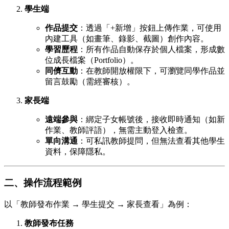
學生端
作品提交
：透過「+新增」按鈕上傳作業，可使用
內建工具（如畫筆、錄影、截圖）創作內容。
學習歷程
：所有作品自動保存於個人檔案，形成數
位成長檔案（Portfolio）。
同儕互動
：在教師開放權限下，可瀏覽同學作品並
留言鼓勵（需經審核）。
家長端
遠端參與
：綁定子女帳號後，接收即時通知（如新
作業、教師評語），無需主動登入檢查。
單向溝通
：可私訊教師提問，但無法查看其他學生
資料，保障隱私。
二、操作流程範例
以「教師發布作業 → 學生提交 → 家長查看」為例：
教師發布任務