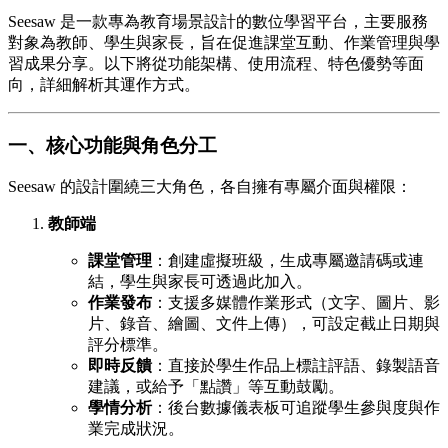
Seesaw 是一款專為教育場景設計的數位學習平台，主要服務
對象為教師、學生與家長，旨在促進課堂互動、作業管理與學
習成果分享。以下將從功能架構、使用流程、特色優勢等面
向，詳細解析其運作方式。
一、核心功能與角色分工
Seesaw 的設計圍繞三大角色，各自擁有專屬介面與權限：
教師端
課堂管理
：創建虛擬班級，生成專屬邀請碼或連
結，學生與家長可透過此加入。
作業發布
：支援多媒體作業形式（文字、圖片、影
片、錄音、繪圖、文件上傳），可設定截止日期與
評分標準。
即時反饋
：直接於學生作品上標註評語、錄製語音
建議，或給予「點讚」等互動鼓勵。
學情分析
：後台數據儀表板可追蹤學生參與度與作
業完成狀況。