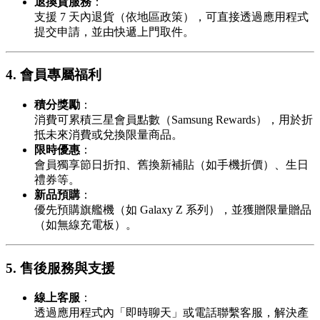
退換貨服務
：
支援 7 天內退貨（依地區政策），可直接透過應用程式
提交申請，並由快遞上門取件。
4. 會員專屬福利
積分獎勵
：
消費可累積三星會員點數（Samsung Rewards），用於折
抵未來消費或兌換限量商品。
限時優惠
：
會員獨享節日折扣、舊換新補貼（如手機折價）、生日
禮券等。
新品預購
：
優先預購旗艦機（如 Galaxy Z 系列），並獲贈限量贈品
（如無線充電板）。
5. 售後服務與支援
線上客服
：
透過應用程式內「即時聊天」或電話聯繫客服，解決產