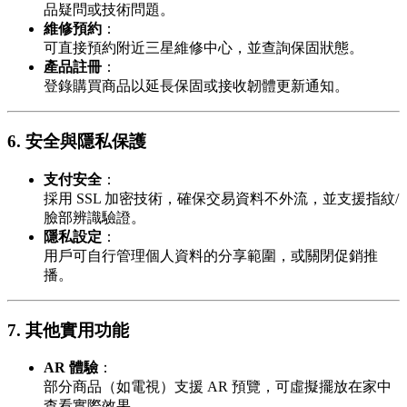
品疑問或技術問題。
維修預約
：
可直接預約附近三星維修中心，並查詢保固狀態。
產品註冊
：
登錄購買商品以延長保固或接收韌體更新通知。
6. 安全與隱私保護
支付安全
：
採用 SSL 加密技術，確保交易資料不外流，並支援指紋/
臉部辨識驗證。
隱私設定
：
用戶可自行管理個人資料的分享範圍，或關閉促銷推
播。
7. 其他實用功能
AR 體驗
：
部分商品（如電視）支援 AR 預覽，可虛擬擺放在家中
查看實際效果。