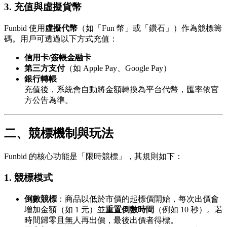
3.
充值與虛擬貨幣
Funbid 使用
虛擬代幣
（如「Fun 幣」或「鑽石」）作為競標籌
碼。用戶可透過以下方式充值：
信用卡/簽帳金融卡
第三方支付
（如 Apple Pay、Google Pay）
銀行轉帳
充值後，系統會自動將金額轉換為平台代幣，匯率依官
方公告為準。
二、競標機制與玩法
Funbid 的核心功能是「限時競標」，其規則如下：
1.
競標模式
倒數競標
：商品以低於市價的起標價開始，每次出價會
增加金額（如 1 元）並
重置倒數時間
（例如 10 秒）。若
時間歸零且無人再出價，最後出價者得標。