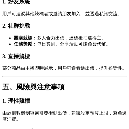
1.
好友系統
用戶可追蹤其他競標者或邀請朋友加入，並透過私訊交流。
2.
社群挑戰
團購競標
：多人合力出價，達標後抽選得主。
任務獎勵
：每日簽到、分享活動可賺免費代幣。
3.
直播競標
部分商品由主播即時展示，用戶可邊看邊出價，提升娛樂性。
五、風險與注意事項
1.
理性競標
由於倒數機制容易引發衝動出價，建議設定預算上限，避免過
度消費。