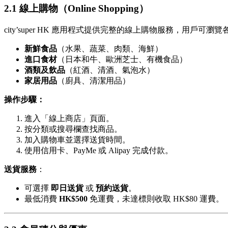
2.1 線上購物（Online Shopping）
city’super HK 應用程式提供完整的線上購物服務，用戶可
新鮮食品
（水果、蔬菜、肉類、海鮮）
進口食材
（日本和牛、歐洲芝士、有機食品）
酒類及飲品
（紅酒、清酒、氣泡水）
家居用品
（廚具、清潔用品）
操作步驟：
進入「線上商店」頁面。
按分類或搜尋欄查找商品。
加入購物車並選擇送貨時間。
使用信用卡、PayMe 或 Alipay 完成付款。
送貨服務
：
可選擇
即日送貨
或
預約送貨
。
最低消費
HK$500
免運費，未達標則收取 HK$80 運費。