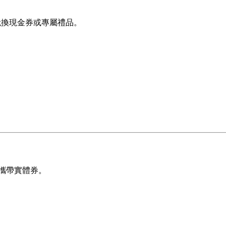
），並兌換現金券或專屬禮品。
。
攜帶實體券。