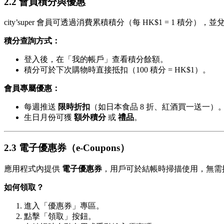
2.2 會員積分與優惠
city’super 會員可透過消費累積積分（每 HK$1 = 1 積分
積分查詢方式：
登入後，在「我的帳戶」查看積分餘額。
積分可於下次購物時直接抵扣（100 積分 = HK$1）。
會員專屬優惠：
每週推送
限時折扣
（如日本食品 8 折、紅酒買一送一）
生日月份可獲
額外積分
或
禮品
。
2.3 電子優惠券（e-Coupons）
應用程式內提供
電子優惠券
，用戶可於結帳時掃描使用，無需
如何領取？
進入「優惠券」專區。
點擊「領取」按鈕。