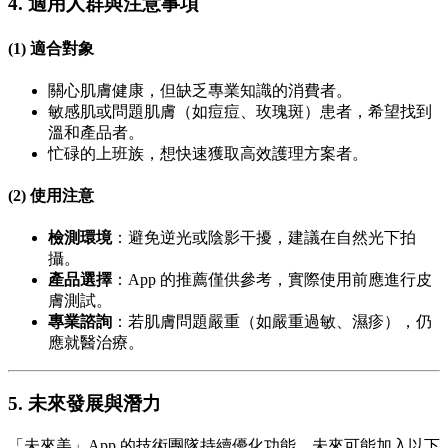
4. 適用人群與注意事項
(1) 適合對象
關心肌膚健康，但缺乏專業知識的消費者。
敏感肌或問題肌膚（如痘痘、玫瑰斑）患者，希望找到
溫和產品者。
忙碌的上班族，想快速獲取高效護理方案者。
(2) 使用注意
檢測環境
：避免逆光或陰影干擾，建議在自然光下拍
攝。
產品選擇
：App 的推薦僅供參考，實際使用前應進行皮
膚測試。
專業諮詢
：若肌膚問題嚴重（如嚴重過敏、濕疹），仍
應就醫治療。
5. 未來發展與潛力
「未來美」App 的技術團隊持續優化功能，未來可能加入以下