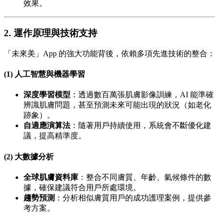
效果。
2. 運作原理與技術支持
「未來美」App 的強大功能背後，依賴多項先進技術的整合：
(1) 人工智慧與機器學習
深度學習模型
：透過數百萬張肌膚影像訓練，AI 能準確
辨識肌膚問題，甚至預測未來可能出現的狀況（如老化
跡象）。
自適應演算法
：隨著用戶持續使用，系統會不斷優化建
議，提高精準度。
(2) 大數據分析
全球肌膚資料庫
：整合不同膚質、年齡、氣候條件的數
據，確保建議符合用戶所處環境。
趨勢預測
：分析相似膚質用戶的成功護理案例，提供參
考方案。