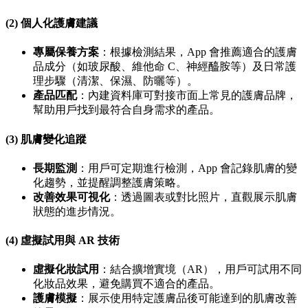
(2) 個人化護膚建議
專屬保養方案
：根據檢測結果，App 會推薦適合的護膚
品成分（如玻尿酸、維他命 C、神經醯胺等）及日常護
理步驟（清潔、保濕、防曬等）。
產品匹配
：內建資料庫可對接市面上常見的護膚品牌，
幫助用戶找到最符合自身需求的產品。
(3) 肌膚變化追蹤
長期監測
：用戶可定期進行檢測，App 會記錄肌膚的變
化趨勢，並提醒調整護膚策略。
改善效果可視化
：透過圖表或對比照片，直觀展示肌膚
狀態的進步情況。
(4) 虛擬試用與 AR 技術
虛擬化妝試用
：結合擴增實境（AR），用戶可試用不同
化妝品效果，避免購買不適合的產品。
護膚模擬
：展示使用特定護膚品後可能達到的肌膚改善