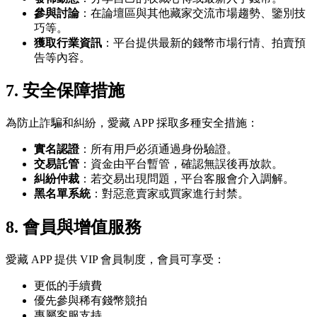
參與討論
：在論壇區與其他藏家交流市場趨勢、鑒別技
巧等。
獲取行業資訊
：平台提供最新的錢幣市場行情、拍賣預
告等內容。
7.
安全保障措施
為防止詐騙和糾紛，愛藏 APP 採取多種安全措施：
實名認證
：所有用戶必須通過身份驗證。
交易託管
：資金由平台暫管，確認無誤後再放款。
糾紛仲裁
：若交易出現問題，平台客服會介入調解。
黑名單系統
：對惡意賣家或買家進行封禁。
8.
會員與增值服務
愛藏 APP 提供 VIP 會員制度，會員可享受：
更低的手續費
優先參與稀有錢幣競拍
專屬客服支持