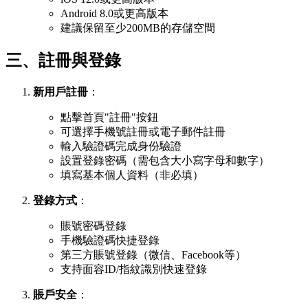
Android 8.0或更高版本
建議保留至少200MB的存儲空間
三、註冊與登錄
新用戶註冊
：
點擊首頁"註冊"按鈕
可選擇手機號註冊或電子郵件註冊
輸入驗證碼完成身份驗證
設置登錄密碼（需包含大小寫字母和數字）
填寫基本個人資料（非必填）
登錄方式
：
賬號密碼登錄
手機驗證碼快捷登錄
第三方賬號登錄（微信、Facebook等）
支持面容ID/指紋識別快速登錄
賬戶安全
：