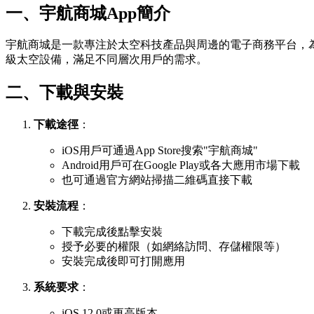
一、宇航商城App簡介
宇航商城是一款專注於太空科技產品與周邊的電子商務平台，
級太空設備，滿足不同層次用戶的需求。
二、下載與安裝
下載途徑
：
iOS用戶可通過App Store搜索"宇航商城"
Android用戶可在Google Play或各大應用市場下載
也可通過官方網站掃描二維碼直接下載
安裝流程
：
下載完成後點擊安裝
授予必要的權限（如網絡訪問、存儲權限等）
安裝完成後即可打開應用
系統要求
：
iOS 12.0或更高版本