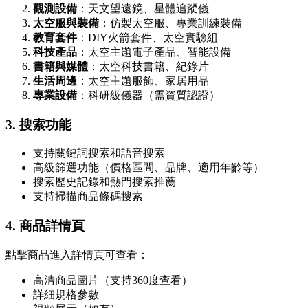
觀測設備
：天文望遠鏡、星體追蹤儀
太空服與裝備
：仿製太空服、專業訓練裝備
教育套件
：DIY火箭套件、太空實驗組
科技產品
：太空主題電子產品、智能設備
書籍與媒體
：太空科技書籍、紀錄片
生活周邊
：太空主題服飾、家居用品
專業設備
：科研級儀器（需資質認證）
3. 搜索功能
支持關鍵詞搜索和語音搜索
高級篩選功能（價格區間、品牌、適用年齡等）
搜索歷史記錄和熱門搜索推薦
支持掃描商品條碼搜索
4. 商品詳情頁
點擊商品進入詳情頁可查看：
高清商品圖片（支持360度查看）
詳細規格參數