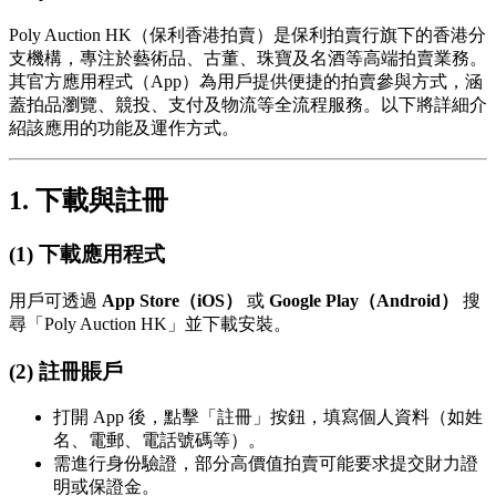
Poly Auction HK（保利香港拍賣）是保利拍賣行旗下的香港分
支機構，專注於藝術品、古董、珠寶及名酒等高端拍賣業務。
其官方應用程式（App）為用戶提供便捷的拍賣參與方式，涵
蓋拍品瀏覽、競投、支付及物流等全流程服務。以下將詳細介
紹該應用的功能及運作方式。
1. 下載與註冊
(1) 下載應用程式
用戶可透過
App Store（iOS）
或
Google Play（Android）
搜
尋「Poly Auction HK」並下載安裝。
(2) 註冊賬戶
打開 App 後，點擊「註冊」按鈕，填寫個人資料（如姓
名、電郵、電話號碼等）。
需進行身份驗證，部分高價值拍賣可能要求提交財力證
明或保證金。