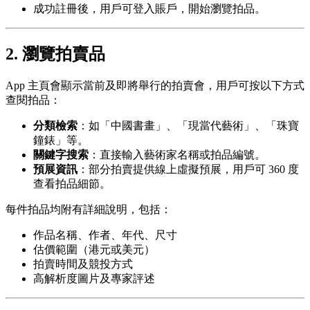
成功註冊後，用戶可登入賬戶，開始瀏覽拍品。
2. 瀏覽拍賣品
App 主頁會顯示當前及即將舉行的拍賣會，用戶可按以下方式
查閱拍品：
分類檢索
：如「中國書畫」、「現當代藝術」、「珠寶
鐘錶」等。
關鍵字搜索
：直接輸入藝術家名稱或拍品編號。
預展資訊
：部分拍賣提供線上虛擬預展，用戶可 360 度
查看拍品細節。
每件拍品均附有詳細說明，包括：
作品名稱、作者、年代、尺寸
估價範圍（港元或美元）
拍賣時間及競投方式
高解析度圖片及專家評述