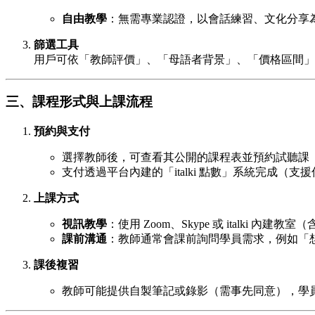
自由教學
：無需專業認證，以會話練習、文化分享為
篩選工具
用戶可依「教師評價」、「母語者背景」、「價格區間」
三、課程形式與上課流程
預約與支付
選擇教師後，可查看其公開的課程表並預約試聽課（通
支付透過平台內建的「italki 點數」系統完成（支
上課方式
視訊教學
：使用 Zoom、Skype 或 italki 內
課前溝通
：教師通常會課前詢問學員需求，例如「
課後複習
教師可能提供自製筆記或錄影（需事先同意），學