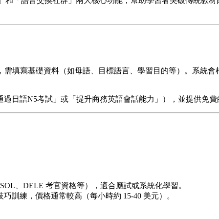
師授課」和「語言交換社群」兩大核心功能，幫助學習者突破傳統教
帳號快速註冊，需填寫基礎資料（如母語、目標語言、學習目的等）。
通過日語N5考試」或「提升商務英語會話能力」），並提供免
SOL、DELE 考官資格等），適合應試或系統化學習。
訓練，價格通常較高（每小時約 15-40 美元）。