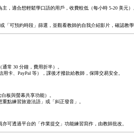
主，適合想輕鬆學口語的用戶，收費較低（每小時 5-20 美元）
或「可預約時段」篩選，並觀看教師的自我介紹影片，確認教學
常 30 分鐘，費用折半）。
援信用卡、PayPal 等），課後才撥款給教師，保障交易安全。
建教室（含白板與螢幕共享功能）。
想重點練習旅遊法語」或「糾正發音」。
員亦可透過平台的「作業提交」功能練習寫作，由教師批改。