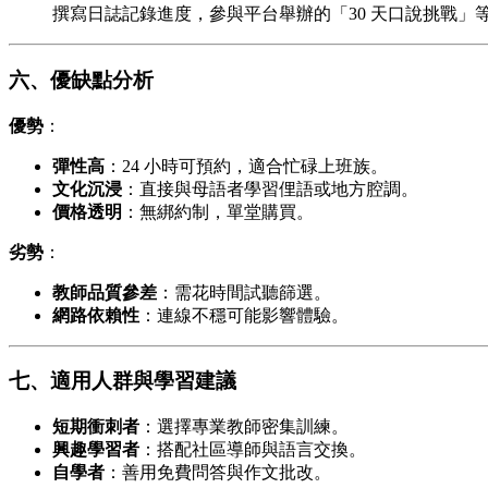
撰寫日誌記錄進度，參與平台舉辦的「30 天口說挑戰」
六、優缺點分析
優勢
：
彈性高
：24 小時可預約，適合忙碌上班族。
文化沉浸
：直接與母語者學習俚語或地方腔調。
價格透明
：無綁約制，單堂購買。
劣勢
：
教師品質參差
：需花時間試聽篩選。
網路依賴性
：連線不穩可能影響體驗。
七、適用人群與學習建議
短期衝刺者
：選擇專業教師密集訓練。
興趣學習者
：搭配社區導師與語言交換。
自學者
：善用免費問答與作文批改。