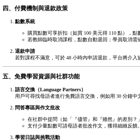
四、付費機制與退款政策
點數系統
購買點數可享折扣（如買 100 美元得 110 點），點
若教師臨時取消課程，點數自動退回；學員取消需依
退款申請
若對課程不滿意，可於 48 小時內申請退款，平台將介入
五、免費學習資源與社群功能
語言交換（Language Partners）
用戶可尋找母語者進行免費語言交換，例如用 30 分鐘中文
問答專區與作文批改
在社群中提問（如「『儘管』和『雖然』的差別？
支付少量點數可請母語者批改作文，獲得細緻反饋
學習日誌與挑戰活動