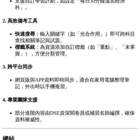
支援自訂學習計劃，如設定「每日30分鐘溫習經濟
科」。
2.
高效備考工具
快速搜尋
：輸入關鍵字（如「光合作用」）即可跨科目
查找相關筆記與試題。
標籤系統
：為資源添加自訂標籤（如「重點」、「未掌
握」），方便分類管理。
3.
跨平台同步
網頁版與APP資料即時同步，適合在家用電腦整理筆
記，外出時以手機複習。
4.
專業團隊支援
部分進階內容由DSE資深閱卷員或補習名師編撰，確保
資料權威性。
總結