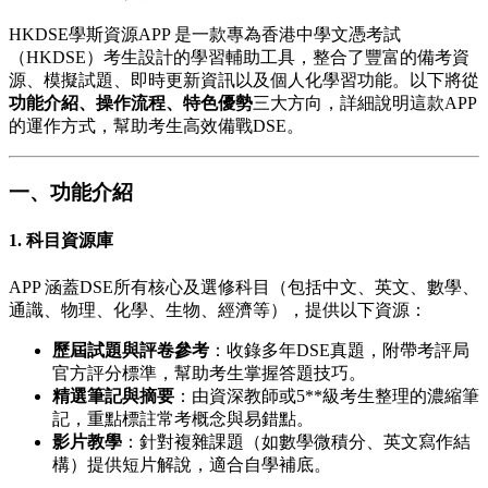
HKDSE學斯資源APP 是一款專為香港中學文憑考試
（HKDSE）考生設計的學習輔助工具，整合了豐富的備考資
源、模擬試題、即時更新資訊以及個人化學習功能。以下將從
功能介紹、操作流程、特色優勢
三大方向，詳細說明這款APP
的運作方式，幫助考生高效備戰DSE。
一、功能介紹
1.
科目資源庫
APP 涵蓋DSE所有核心及選修科目（包括中文、英文、數學、
通識、物理、化學、生物、經濟等），提供以下資源：
歷屆試題與評卷參考
：收錄多年DSE真題，附帶考評局
官方評分標準，幫助考生掌握答題技巧。
精選筆記與摘要
：由資深教師或5**級考生整理的濃縮筆
記，重點標註常考概念與易錯點。
影片教學
：針對複雜課題（如數學微積分、英文寫作結
構）提供短片解說，適合自學補底。