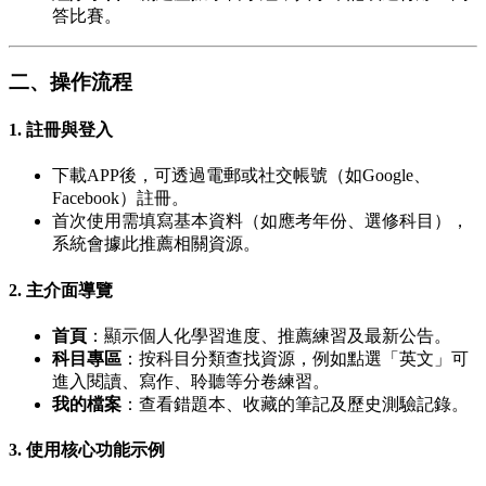
答比賽。
二、操作流程
1.
註冊與登入
下載APP後，可透過電郵或社交帳號（如Google、
Facebook）註冊。
首次使用需填寫基本資料（如應考年份、選修科目），
系統會據此推薦相關資源。
2.
主介面導覽
首頁
：顯示個人化學習進度、推薦練習及最新公告。
科目專區
：按科目分類查找資源，例如點選「英文」可
進入閱讀、寫作、聆聽等分卷練習。
我的檔案
：查看錯題本、收藏的筆記及歷史測驗記錄。
3.
使用核心功能示例