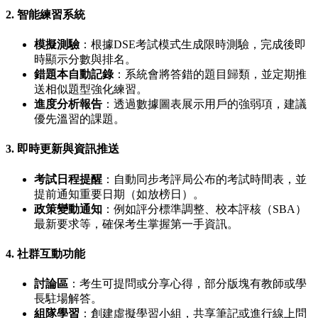
2.
智能練習系統
模擬測驗
：根據DSE考試模式生成限時測驗，完成後即
時顯示分數與排名。
錯題本自動記錄
：系統會將答錯的題目歸類，並定期推
送相似題型強化練習。
進度分析報告
：透過數據圖表展示用戶的強弱項，建議
優先溫習的課題。
3.
即時更新與資訊推送
考試日程提醒
：自動同步考評局公布的考試時間表，並
提前通知重要日期（如放榜日）。
政策變動通知
：例如評分標準調整、校本評核（SBA）
最新要求等，確保考生掌握第一手資訊。
4.
社群互動功能
討論區
：考生可提問或分享心得，部分版塊有教師或學
長駐場解答。
組隊學習
：創建虛擬學習小組，共享筆記或進行線上問