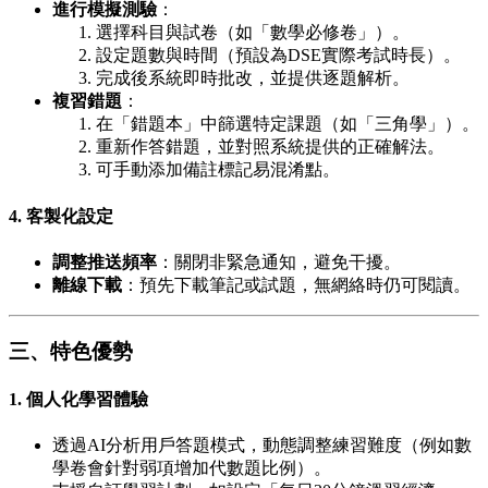
進行模擬測驗
：
選擇科目與試卷（如「數學必修卷」）。
設定題數與時間（預設為DSE實際考試時長）。
完成後系統即時批改，並提供逐題解析。
複習錯題
：
在「錯題本」中篩選特定課題（如「三角學」）。
重新作答錯題，並對照系統提供的正確解法。
可手動添加備註標記易混淆點。
4.
客製化設定
調整推送頻率
：關閉非緊急通知，避免干擾。
離線下載
：預先下載筆記或試題，無網絡時仍可閱讀。
三、特色優勢
1.
個人化學習體驗
透過AI分析用戶答題模式，動態調整練習難度（例如數
學卷會針對弱項增加代數題比例）。