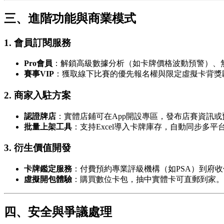
三、進階功能與商業模式
1.
會員訂閱服務
Pro會員
：解鎖高級數據分析（如卡牌價格波動預警）、
賽事VIP
：獲取線下比賽的優先報名權與限定虛擬卡背獎
2.
商家入駐方案
認證牌店
：實體店鋪可在App開設專區，發布店賽資訊
批量上架工具
：支持Excel導入卡牌庫存，自動同步多平
3.
衍生價值開發
卡牌鑑定服務
：付費預約專業評級機構（如PSA）到府收
虛擬開包體驗
：購買數位卡包，抽中實體卡可直郵到家。
四、安全與爭議處理