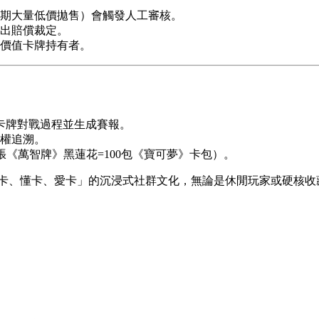
期大量低價拋售）會觸發人工審核。
出賠償裁定。
價值卡牌持有者。
卡牌對戰過程並生成賽報。
權追溯。
張《萬智牌》黑蓮花=100包《寶可夢》卡包）。
玩卡、懂卡、愛卡」的沉浸式社群文化，無論是休閒玩家或硬核收