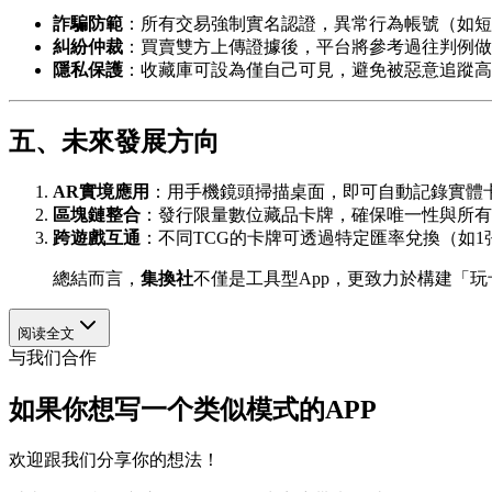
詐騙防範
：所有交易強制實名認證，異常行為帳號（如短
糾紛仲裁
：買賣雙方上傳證據後，平台將參考過往判例做
隱私保護
：收藏庫可設為僅自己可見，避免被惡意追蹤高
五、未來發展方向
AR實境應用
：用手機鏡頭掃描桌面，即可自動記錄實體
區塊鏈整合
：發行限量數位藏品卡牌，確保唯一性與所有
跨遊戲互通
：不同TCG的卡牌可透過特定匯率兌換（如1
總結而言，
集換社
不僅是工具型App，更致力於構建「
阅读全文
与我们合作
如果你想写一个类似模式的APP
欢迎跟我们分享你的想法！