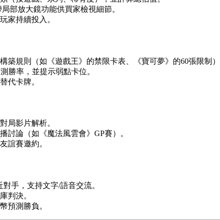
帶局部放大鏡功能供買家檢視細節。
玩家持續投入。
構築規則（如《遊戲王》的禁限卡表、《寶可夢》的60張限制
預測勝率，並提示弱點卡位。
替代卡牌。
對局影片解析。
播討論（如《魔法風雲會》GP賽）。
友誼賽邀約。
近對手，支持文字/語音交流。
庫判決。
幣預測勝負。