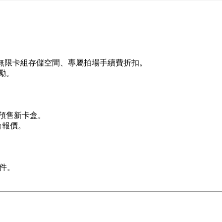
無限卡組存儲空間、專屬拍場手續費折扣。
勵。
或預售新卡盒。
台報價。
件。