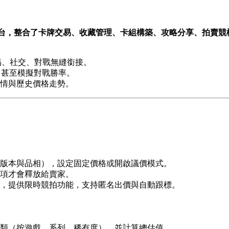
台，整合了
卡牌交易、收藏管理、卡組構築、攻略分享、拍賣競
易、社交、對戰無縫銜接。
，甚至模擬對戰勝率。
情與歷史價格走勢。
版本與品相），設定固定價格或開啟議價模式。
項才會釋放給賣家。
，提供限時競拍功能，支持匿名出價與自動跟標。
類（按遊戲、系列、稀有度），並計算總估值。