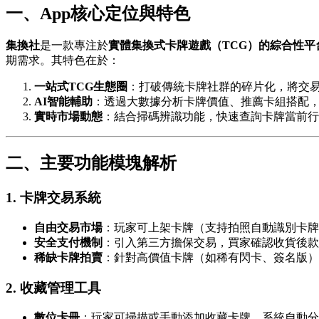
一、App核心定位與特色
集換社
是一款專注於
實體集換式卡牌遊戲（TCG）
的綜合性平
期需求。其特色在於：
一站式TCG生態圈
：打破傳統卡牌社群的碎片化，將交
AI智能輔助
：透過大數據分析卡牌價值、推薦卡組搭配
實時市場動態
：結合掃碼辨識功能，快速查詢卡牌當前行
二、主要功能模塊解析
1.
卡牌交易系統
自由交易市場
：玩家可上架卡牌（支持拍照自動識別卡牌
安全支付機制
：引入第三方擔保交易，買家確認收貨後款
稀缺卡牌拍賣
：針對高價值卡牌（如稀有閃卡、簽名版）
2.
收藏管理工具
數位卡冊
：玩家可掃描或手動添加收藏卡牌，系統自動分