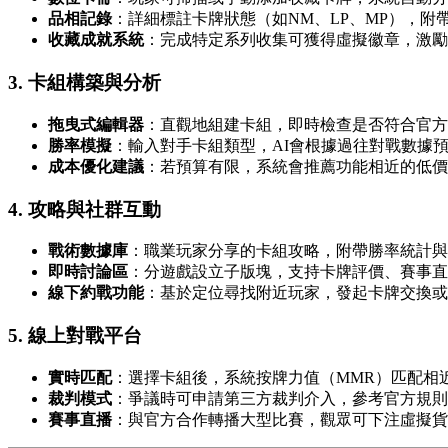
品相記錄
：詳細標註卡牌狀態（如NM、LP、MP），附
收藏成就系統
：完成特定系列收集可獲得虛擬徽章，激勵
3.
卡組構築與分析
拖曳式編輯器
：直觀地組建卡組，即時檢查是否符合官方
勝率模擬
：輸入對手卡組類型，AI會根據過往對戰數據
成本優化建議
：若預算有限，系統會推薦功能相近的低價
4.
攻略與社群互動
戰術數據庫
：職業玩家分享的卡組攻略，附帶勝率統計與
即時討論區
：分遊戲設立子版塊，支持卡牌評價、賽事直
線下約戰功能
：基於定位尋找附近玩家，發起卡牌交換或
5.
線上對戰平台
實時匹配
：選擇卡組後，系統按牌力值（MMR）匹配相
裁判模式
：爭議時可申請第三方裁判介入，參考官方規則
賽事直播
：與官方合作轉播大型比賽，觀眾可下注虛擬貨