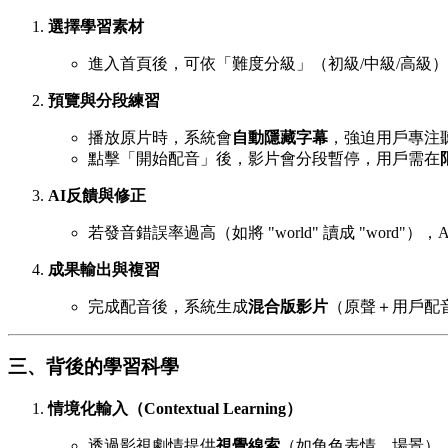
選擇學習素材
進入首頁後，可依「難度分級」（初級/中級/高級
預覽與分段練習
播放原片時，系統會
自動隱藏字幕
，強迫用戶專注
點擊「開始配音」後，影片會分段暫停，用戶需在
AI反饋與修正
若發音錯誤率過高（如將 "world" 讀成 "word"
成果輸出與複習
完成配音後，系統生成
混合版影片
（原聲＋用戶配
三、背後的學習科學
情境化輸入（Contextual Learning）
透過影視劇情提供
視覺線索
（如角色表情、場景）