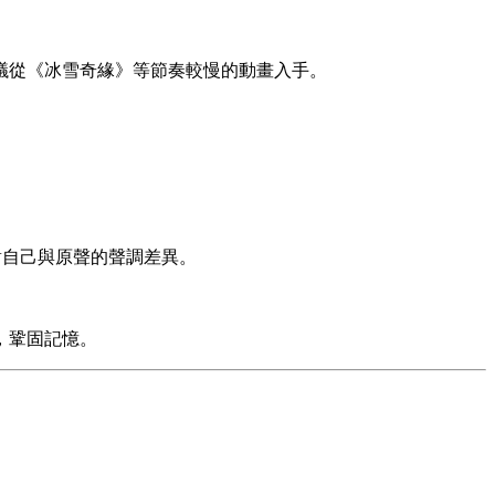
建議從《冰雪奇緣》等節奏較慢的動畫入手。
對自己與原聲的聲調差異。
，鞏固記憶。