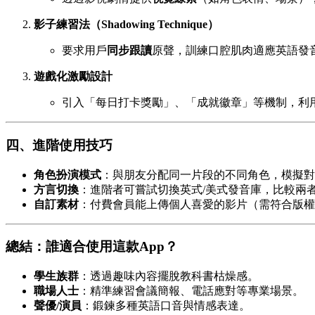
影子練習法（Shadowing Technique）
要求用戶
同步跟讀
原聲，訓練口腔肌肉適應英語發
遊戲化激勵設計
引入「每日打卡獎勵」、「成就徽章」等機制，利
四、進階使用技巧
角色扮演模式
：與朋友分配同一片段的不同角色，模擬對
方言切換
：進階者可嘗試切換英式/美式發音庫，比較兩者差異
自訂素材
：付費會員能上傳個人喜愛的影片（需符合版權
總結：誰適合使用這款App？
學生族群
：透過趣味內容擺脫教科書枯燥感。
職場人士
：精準練習會議簡報、電話應對等專業場景。
聲優/演員
：鍛鍊多種英語口音與情感表達。