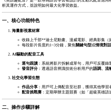
《英語趣配音》是一款專為語言學習者設計的互動式配音應用
析其運作方式，並說明如何最大化學習效益。
一、核心功能特色
海量影視素材庫
收錄上千部**迪士尼動畫、漫威電影、經典影集（
每段影片長度約1~3分鐘，聚焦
關鍵句型
或
情境對
AI驅動的配音工具
逐句跟讀
：系統將影片拆解成單句，用戶可反覆錄
發音評分
：透過語音辨識技術分析用戶的
語調、流
社交化學習生態
作品分享
：用戶可上傳配音至社群，獲得其他學習
配音挑戰賽
：定期舉辦主題競賽（如「超級英雄語
二、操作步驟詳解