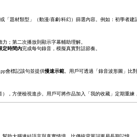
）或「題材類型」（動漫/喜劇/科幻）篩選內容。例如：初學者
聽力；第二次播放則顯示字幕輔助理解。
限定時間內
完成每句錄音，模擬真實對話節奏。
），App會標記該句並提供
慢速示範
。用戶可透過「錄音波形圖」比
音），方便檢視進步。用戶可將作品加入「我的收藏」定期重練
，幫助大腦連結語言與真實情境，比傳統背單詞更易長期記憶。