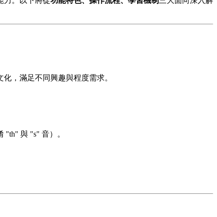
能力。以下將從
功能特色、操作流程、學習機制
三大面向深入解
文化，滿足不同興趣與程度需求。
" 與 "s" 音）。