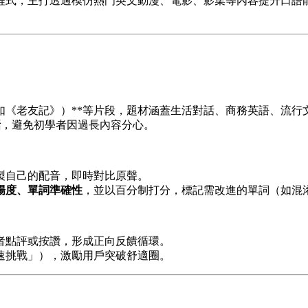
程式，主打透過模仿熱門英文動漫、電影、影集等內容提升口語
如《老友記》）**等片段，題材涵蓋生活對話、商務英語、流行
話
，避免初學者因過長內容分心。
製自己的配音，即時對比原聲。
暢度、單詞準確性
，並以百分制打分，標記需改進的單詞（如混淆 "th
者點評或按讚，形成正向反饋循環。
速挑戰」），激勵用戶突破舒適圈。