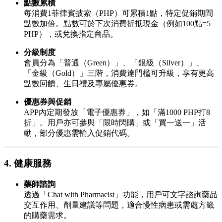
點數累積
每消費1菲律賓披索（PHP）可累積1點，特定促銷期間
點數加倍。點數可於下次消費折抵現金（例如100點=5
PHP），或兌換指定商品。
分級制度
會員分為「普通（Green）」、「銀級（Silver）」、
「金級（Gold）」三階，消費達門檻可升級，享有更高
點數回饋、生日禮及專屬優惠券。
優惠券與促銷
APP內定期發放「電子優惠券」，如「滿1000 PHP打8
折」。用戶亦可參與「限時閃購」或「買一送一」活
動，部分優惠需輸入促銷代碼。
4. 健康服務
藥師諮詢
透過「Chat with Pharmacist」功能，用戶可文字諮詢藥品
交互作用、劑量建議等問題，適合慢性病患或需處方籤
的購藥需求。