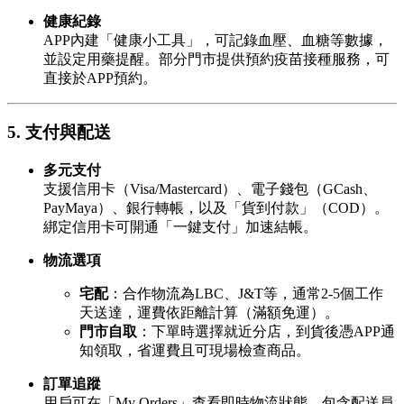
健康紀錄
APP內建「健康小工具」，可記錄血壓、血糖等數據，
並設定用藥提醒。部分門市提供預約疫苗接種服務，可
直接於APP預約。
5. 支付與配送
多元支付
支援信用卡（Visa/Mastercard）、電子錢包（GCash、
PayMaya）、銀行轉帳，以及「貨到付款」（COD）。
綁定信用卡可開通「一鍵支付」加速結帳。
物流選項
宅配
：合作物流為LBC、J&T等，通常2-5個工作
天送達，運費依距離計算（滿額免運）。
門市自取
：下單時選擇就近分店，到貨後憑APP通
知領取，省運費且可現場檢查商品。
訂單追蹤
用戶可在「My Orders」查看即時物流狀態，包含配送員