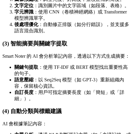
文字定位
：識別圖片中的文字區域（如段落、表格）。
字元辨識
：使用 CNN（卷積神經網絡）或 Transformer
模型辨識單字。
後處理優化
：自動修正排版（如分行錯誤），並支援多
語言混合識別。
(3)
智能摘要與關鍵字提取
Smart Noter 的 AI 會分析筆記內容，透過以下方式生成摘要：
關鍵句提取
：使用 TF-IDF 或 BERT 模型找出重要性高
的句子。
語意壓縮
：以 Seq2Seq 模型（如 GPT-3）重新組織內
容，保留核心資訊。
自訂長度
：用戶可指定摘要長度（如「簡短」或「詳
細」）。
(4)
自動分類與標籤建議
AI 會根據筆記內容：