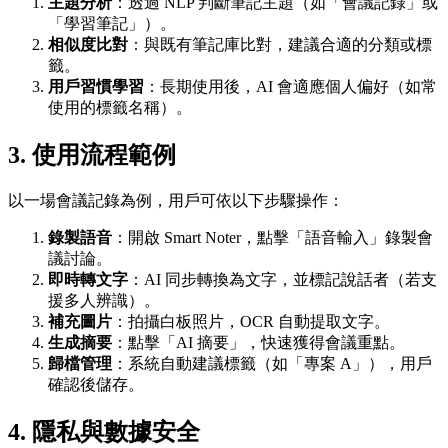
主題分析
：透過 NLP 判斷筆記主題（如「會議記錄」或
「學習筆記」）。
相似度比對
：與既有筆記庫比對，建議合適的分類或標
籤。
用戶習慣學習
：長期使用後，AI 會適應個人偏好（如常
使用的標籤名稱）。
3.
使用流程範例
以一場會議記錄為例，用戶可依以下步驟操作：
錄製語音
：開啟 Smart Noter，點擊「語音輸入」錄製會
議討論。
即時轉文字
：AI 同步轉換為文字，並標記說話者（若支
援多人辨識）。
補充圖片
：拍攝白板照片，OCR 自動提取文字。
生成摘要
：點擊「AI 摘要」，快速獲得會議重點。
歸檔管理
：系統自動建議標籤（如「專案 A」），用戶
確認後儲存。
4.
隱私與數據安全