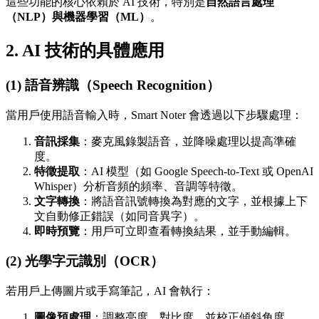
這些功能的核心依賴於 AI 技術，特別是
自然語言處理
（NLP）
與
機器學習（ML）
。
2.
AI 技術的具體應用
(1)
語音辨識（Speech Recognition）
當用戶使用語音輸入時，Smart Noter 會透過以下步驟處理：
音訊採集
：麥克風錄製語音，並降噪處理以提高準確
度。
特徵提取
：AI 模型（如 Google Speech-to-Text 或 OpenAI
Whisper）分析音頻的頻率、音調等特徵。
文字轉換
：將語音訊號轉換為對應的文字，並根據上下
文自動修正錯誤（如同音異字）。
即時預覽
：用戶可立即查看轉換結果，並手動編輯。
(2)
光學字元識別（OCR）
若用戶上傳圖片或手寫筆記，AI 會執行：
圖像預處理
：調整亮度、對比度，並校正傾斜角度。