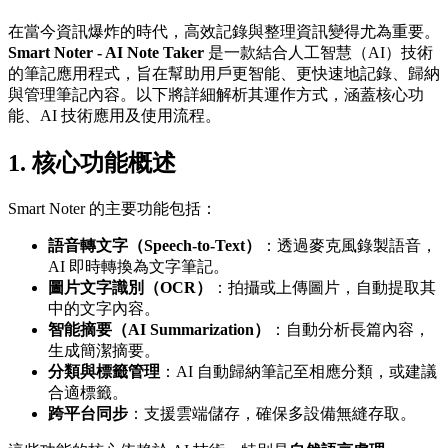
在當今資訊爆炸的時代，高效記錄與整理資訊變得尤為重要。
Smart Noter - AI Note Taker
是一款結合人工智慧（AI）技術
的筆記應用程式，旨在幫助用戶更智能、更快速地記錄、歸納
與管理筆記內容。以下將詳細解析其運作方式，涵蓋核心功
能、AI 技術應用及使用流程。
1.
核心功能概述
Smart Noter 的主要功能包括：
語音轉文字（Speech-to-Text）
：透過麥克風錄製語音，
AI 即時轉換為文字筆記。
圖片文字識別（OCR）
：拍攝或上傳圖片，自動提取其
中的文字內容。
智能摘要（AI Summarization）
：自動分析長篇內容，
生成簡潔摘要。
分類與標籤管理
：AI 自動歸納筆記至相應分類，或建議
合適標籤。
跨平台同步
：支援雲端儲存，確保多設備無縫存取。