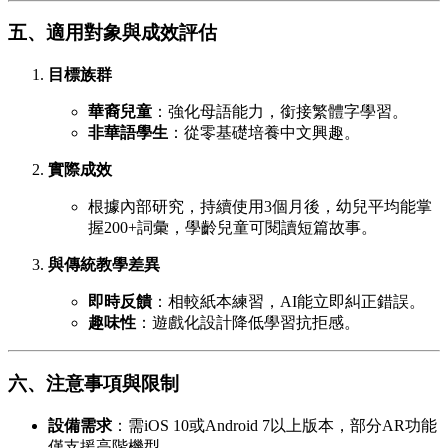
五、適用對象與成效評估
目標族群
華裔兒童
：強化母語能力，銜接繁體字學習。
非華語學生
：從零基礎培養中文興趣。
實際成效
根據內部研究，持續使用3個月後，幼兒平均能掌
握200+詞彙，學齡兒童可閱讀短篇故事。
與傳統教學差異
即時反饋
：相較紙本練習，AI能立即糾正錯誤。
趣味性
：遊戲化設計降低學習抗拒感。
六、注意事項與限制
設備需求
：需iOS 10或Android 7以上版本，部分AR功能
僅支援高階機型。