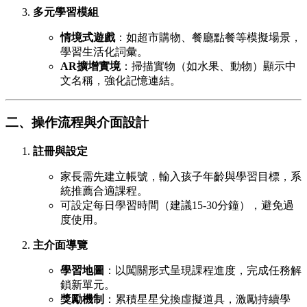
多元學習模組
情境式遊戲
：如超市購物、餐廳點餐等模擬場景，
學習生活化詞彙。
AR擴增實境
：掃描實物（如水果、動物）顯示中
文名稱，強化記憶連結。
二、操作流程與介面設計
註冊與設定
家長需先建立帳號，輸入孩子年齡與學習目標，系
統推薦合適課程。
可設定每日學習時間（建議15-30分鐘），避免過
度使用。
主介面導覽
學習地圖
：以闖關形式呈現課程進度，完成任務解
鎖新單元。
獎勵機制
：累積星星兌換虛擬道具，激勵持續學