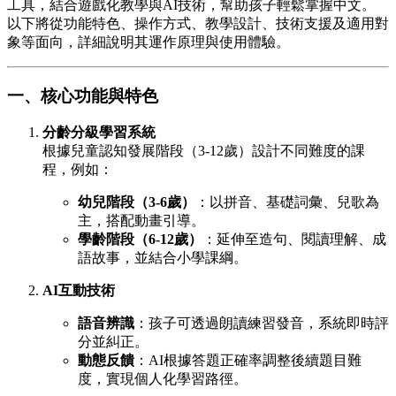
工具，結合遊戲化教學與AI技術，幫助孩子輕鬆掌握中文。
以下將從功能特色、操作方式、教學設計、技術支援及適用對
象等面向，詳細說明其運作原理與使用體驗。
一、核心功能與特色
分齡分級學習系統
根據兒童認知發展階段（3-12歲）設計不同難度的課
程，例如：
幼兒階段（3-6歲）
：以拼音、基礎詞彙、兒歌為
主，搭配動畫引導。
學齡階段（6-12歲）
：延伸至造句、閱讀理解、成
語故事，並結合小學課綱。
AI互動技術
語音辨識
：孩子可透過朗讀練習發音，系統即時評
分並糾正。
動態反饋
：AI根據答題正確率調整後續題目難
度，實現個人化學習路徑。