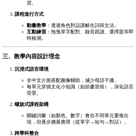
習。
課程進行方式
動畫教學
：透過角色對話講解生詞與文法。
互動練習
：拖曳單字配對、錄音跟讀、選擇題等即
時檢測。
三、教學內容設計理念
沉浸式語言環境
全中文介面搭配圖像輔助，減少母語干擾。
每單元穿插文化小知識（如節慶習俗），深化語言
背景。
螺旋式課程架構
關鍵詞彙（如顏色、數字）會在不同單元重複出
現，但逐步擴展應用（從單字→短句→對話）。
跨學科整合